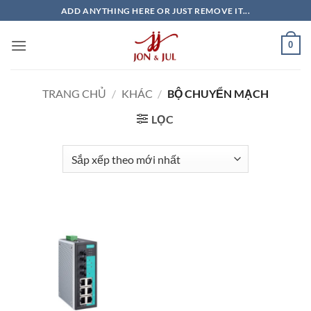
Bỏ
ADD ANYTHING HERE OR JUST REMOVE IT...
qua
nội
0
dung
TRANG CHỦ
/
KHÁC
/
BỘ CHUYỂN MẠCH
LỌC