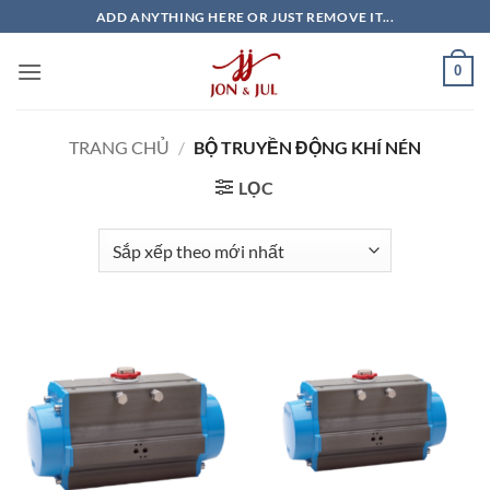
Bỏ
ADD ANYTHING HERE OR JUST REMOVE IT...
qua
nội
0
dung
TRANG CHỦ
/
BỘ TRUYỀN ĐỘNG KHÍ NÉN
LỌC
Giao Ngay
Giao Ngay