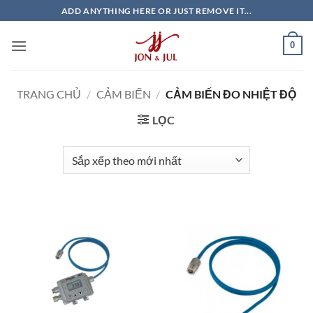
Bỏ
ADD ANYTHING HERE OR JUST REMOVE IT...
qua
nội
0
dung
TRANG CHỦ
/
CẢM BIẾN
/
CẢM BIẾN ĐO NHIỆT ĐỘ
LỌC