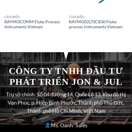
CẢM BIẾN
CẢM BIẾN
RAYMI3COMM Fluke Process
RAYMI302LTSCB30 Fluke
Instruments Vietnam
process instruments Vietnam
CÔNG TY TNHH ĐẦU TƯ
PHÁT TRIỂN JON & JUL
Trụ sở chính: Số 04 đường 14, Quốc Lộ 13, Khu đô thị
Vạn Phúc, p. Hiệp Bình Phước, Thành phố Thủ Đức,
Thành phố Hồ Chí Minh, Việt Nam
Ms. Oanh- Sales