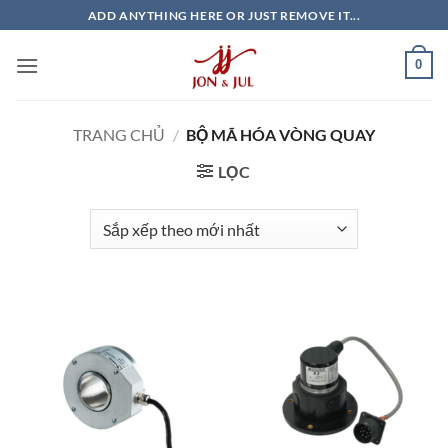
Bỏ
ADD ANYTHING HERE OR JUST REMOVE IT...
qua
nội
0
dung
TRANG CHỦ
/
BỘ MÃ HÓA VÒNG QUAY
LỌC
Giao Ngay
Giao Ngay