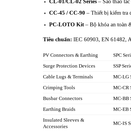
CL-01/CL-02 Series
– Sào thao tác
CC-45 / CC-90
– Thiết bị kiểm tra 
PC-LOTO Kit
– Bộ khóa an toàn 
Tiêu chuẩn:
IEC 60903, EN 61482,
PV Connectors & Earthing
SPC Ser
Surge Protection Devices
SSP Seri
Cable Lugs & Terminals
MC-LG S
Crimping Tools
MC-CR S
Busbar Connectors
MC-BB S
Earthing Braids
MC-EB S
Insulated Sleeves &
MC-IS S
Accessories