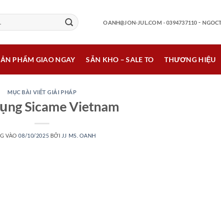
-
OANH@JON-JUL.COM
- 0394737110
NGOCT
SẢN PHẨM GIAO NGAY
SẴN KHO – SALE TO
THƯƠNG HIỆU
MỤC BÀI VIẾT GIẢI PHÁP
ụng Sicame Vietnam
G VÀO
08/10/2025
BỞI
JJ MS. OANH