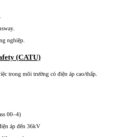
.
usway.
ông nghiệp.
Safety (CATU)
iệc trong môi trường có điện áp cao/thấp.
ass 00–4)
điện áp đến 36kV