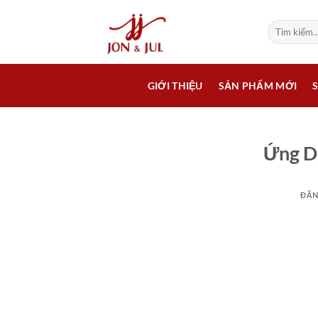
Bỏ
qua
Tìm
kiếm:
nội
dung
GIỚI THIỆU
SẢN PHẨM MỚI
Ứng D
ĐĂN