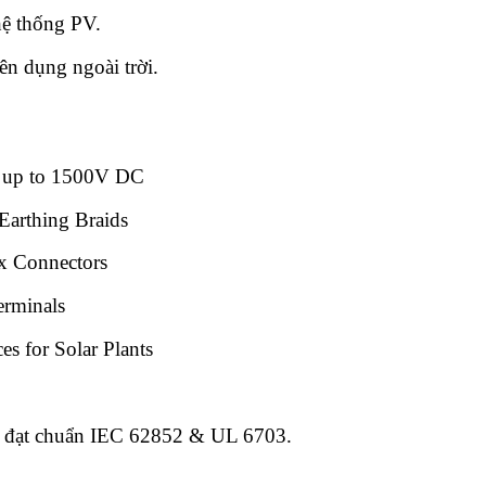
hệ thống PV.
ên dụng ngoài trời.
s up to 1500V DC
arthing Braids
x Connectors
rminals
es for Solar Plants
n, đạt chuẩn IEC 62852 & UL 6703.