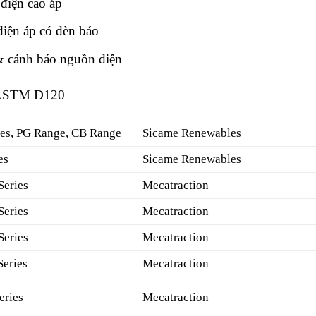
 điện cao áp
điện áp có đèn báo
& cảnh báo nguồn điện
 ASTM D120
ies, PG Range, CB Range
Sicame Renewables
es
Sicame Renewables
eries
Mecatraction
eries
Mecatraction
eries
Mecatraction
eries
Mecatraction
eries
Mecatraction