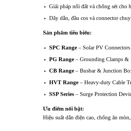
Giải pháp nối đất và chống sét cho 
Dây dẫn, đầu cos và connector chuy
Sản phẩm tiêu biểu:
SPC Range
– Solar PV Connector
PG Range
– Grounding Clamps & E
CB Range
– Busbar & Junction Bo
HVT Range
– Heavy-duty Cable Te
SSP Series
– Surge Protection Devic
Ưu điểm nổi bật:
Hiệu suất dẫn điện cao, chống ăn mò