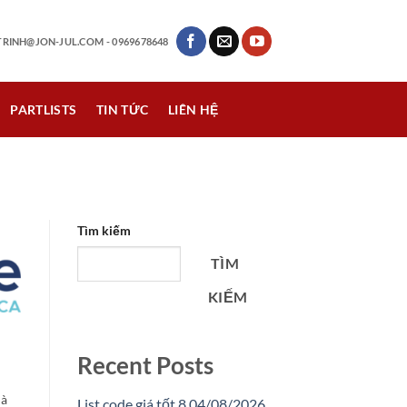
RINH@JON-JUL.COM
- 0969678648
PARTLISTS
TIN TỨC
LIÊN HỆ
Tìm kiếm
TÌM
KIẾM
Recent Posts
là
List code giá tốt 8 04/08/2026