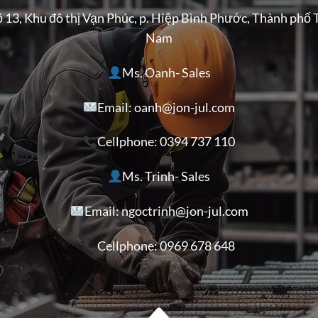
ộ 13, Khu đô thị Vạn Phúc, p. Hiệp Bình Phước, Thành phố 
Nam
Ms. Oanh- Sales
Email: oanh@jon-jul.com
Cellphone:
0394 737 110
Ms. Trinh- Sales
Email: ngoctrinh@jon-jul.com
Cellphone:
0969 678 648