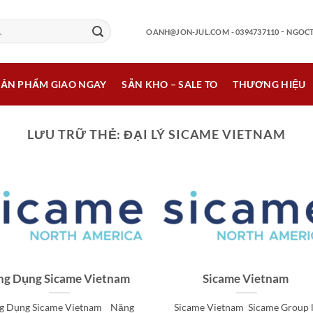
-
OANH@JON-JUL.COM
- 0394737110
NGOCT
SẢN PHẨM GIAO NGAY
SẴN KHO – SALE TO
THƯƠNG HIỆU
LƯU TRỮ THẺ:
ĐẠI LÝ SICAME VIETNAM
g Dụng Sicame Vietnam
Sicame Vietnam
g Dụng Sicame Vietnam Năng
Sicame Vietnam Sicame Group 