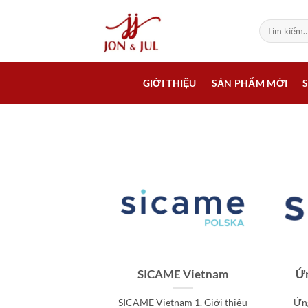
Bỏ
qua
Tìm
kiếm:
nội
dung
GIỚI THIỆU
SẢN PHẨM MỚI
SICAME Vietnam
Ứn
SICAME Vietnam 1. Giới thiệu
Ứn