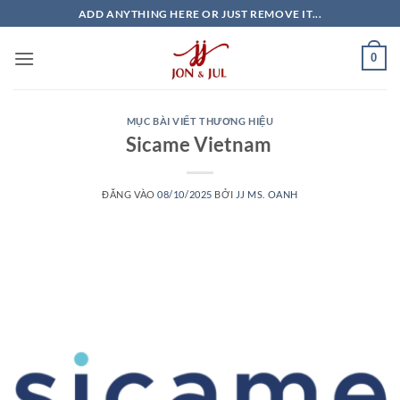
Bỏ
ADD ANYTHING HERE OR JUST REMOVE IT...
qua
nội
0
dung
MỤC BÀI VIẾT THƯƠNG HIỆU
Sicame Vietnam
ĐĂNG VÀO
08/10/2025
BỞI
JJ MS. OANH