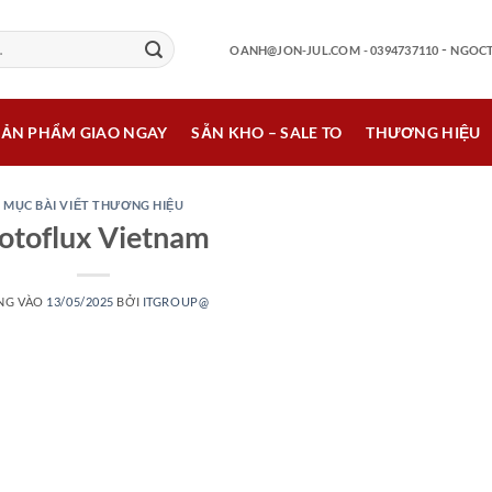
-
OANH@JON-JUL.COM
- 0394737110
NGOCT
SẢN PHẨM GIAO NGAY
SẴN KHO – SALE TO
THƯƠNG HIỆU
MỤC BÀI VIẾT THƯƠNG HIỆU
otoflux Vietnam
NG VÀO
13/05/2025
BỞI
ITGROUP@