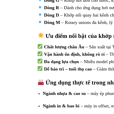
Dòng G
– Khớp nối đơn cho nước, khí
Dòng R
– Dành cho ứng dụng hơi nước
Dòng D
– Khớp nối quay hai kênh cho
Dòng M
– Rotary unions đa kênh, l
Ưu điểm nổi bật của khớp 
Chất lượng châu Âu
– Sản xuất tại 
Vận hành ổn định, không rò rỉ
– Thi
Đa dạng lựa chọn
– Nhiều model phù 
Dễ bảo trì – tuổi thọ cao
– Giảm thời
Ứng dụng thực tế trong nh
Ngành nhựa & cao su
– máy ép phun
Ngành in & bao bì
– máy in offset, m