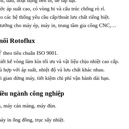
, dầu, hoạt động bền bỉ, dễ lắp đặt.
 áp suất cao, có vòng bi và cấu trúc chống rò rỉ.
 các hệ thống yêu cầu cấp/thoát lưu chất riêng biệt.
ý tưởng cho máy ép, máy in, trung tâm gia công CNC,…
nối Rotoflux
Ý theo tiêu chuẩn ISO 9001.
ết kế vòng làm kín tối ưu và vật liệu chịu nhiệt cao cấp.
hợp với áp suất, nhiệt độ và lưu chất khác nhau.
 gian dừng máy, tiết kiệm chi phí vận hành dài hạn.
iều ngành công nghiệp
, máy cán màng, máy đùn.
áy in ống đồng, trục sấy nhiệt.