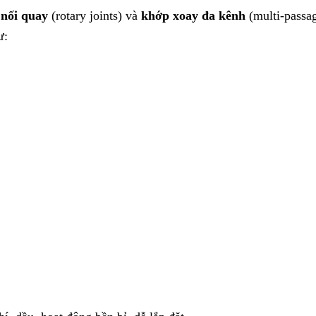
nối quay
(rotary joints) và
khớp xoay đa kênh
(multi-passa
ư: