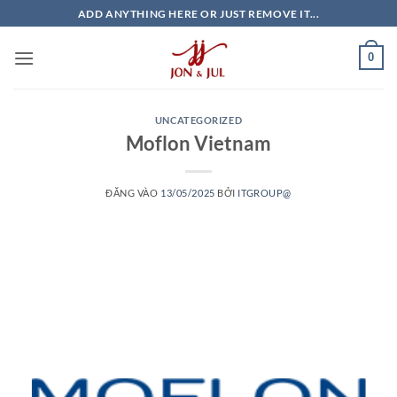
Bỏ
ADD ANYTHING HERE OR JUST REMOVE IT...
qua
nội
0
dung
UNCATEGORIZED
Moflon Vietnam
ĐĂNG VÀO
13/05/2025
BỞI
ITGROUP@