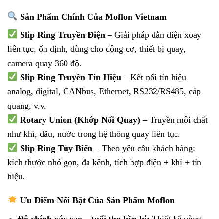
Sản Phẩm Chính Của Moflon Vietnam
Slip Ring Truyền Điện
– Giải pháp dẫn điện xoay
liên tục, ổn định, dùng cho động cơ, thiết bị quay,
camera quay 360 độ.
Slip Ring Truyền Tín Hiệu
– Kết nối tín hiệu
analog, digital, CANbus, Ethernet, RS232/RS485, cáp
quang, v.v.
Rotary Union (Khớp Nối Quay)
– Truyền môi chất
như khí, dầu, nước trong hệ thống quay liên tục.
Slip Ring Tùy Biến
– Theo yêu cầu khách hàng:
kích thước nhỏ gọn, đa kênh, tích hợp điện + khí + tín
hiệu.
Ưu Điểm Nổi Bật Của Sản Phẩm Moflon
Độ chính xác cao – tuổi thọ bền bỉ:
Thiết kế vòng