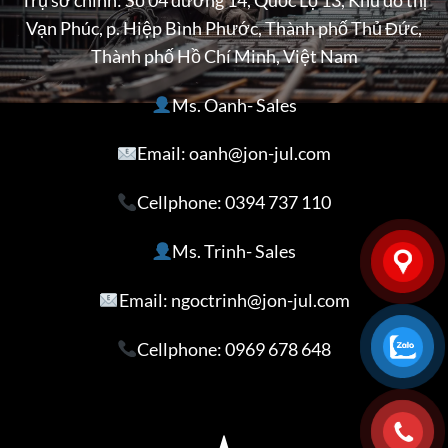
Trụ sở chính: Số 04 đường 14, Quốc Lộ 13, Khu đô thị
Vạn Phúc, p. Hiệp Bình Phước, Thành phố Thủ Đức,
Thành phố Hồ Chí Minh, Việt Nam
Ms. Oanh- Sales
Email: oanh@jon-jul.com
Cellphone:
0394 737 110
Ms. Trinh- Sales
Email: ngoctrinh@jon-jul.com
Cellphone:
0969 678 648