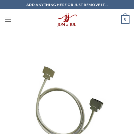
Bỏ
ADD ANYTHING HERE OR JUST REMOVE IT...
qua
nội
0
dung