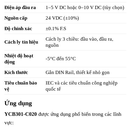
Điện áp đầu ra
1–5 V DC hoặc 0–10 V DC (tùy chọn)
Nguồn cấp
24 VDC (±10%)
Độ chính xác
±0.1% F.S
Cách ly 3 chiều: đầu vào, đầu ra,
Cách ly tín hiệu
nguồn
Nhiệt độ hoạt
-5°C đến 55°C
động
Kích thước
Gắn DIN Rail, thiết kế nhỏ gọn
Tiêu chuẩn bảo
IEC và các tiêu chuẩn công nghiệp
vệ
quốc tế
Ứng dụng
YCB301-C020
được ứng dụng phổ biến trong các lĩnh
vực: