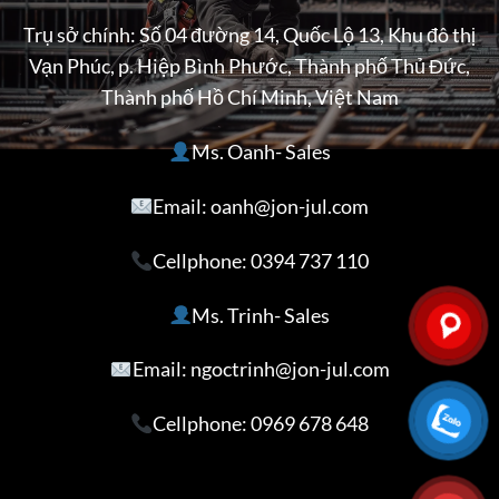
Trụ sở chính: Số 04 đường 14, Quốc Lộ 13, Khu đô thị
Vạn Phúc, p. Hiệp Bình Phước, Thành phố Thủ Đức,
Thành phố Hồ Chí Minh, Việt Nam
Ms. Oanh- Sales
Email: oanh@jon-jul.com
Cellphone:
0394 737 110
Ms. Trinh- Sales
Email: ngoctrinh@jon-jul.com
Cellphone:
0969 678 648