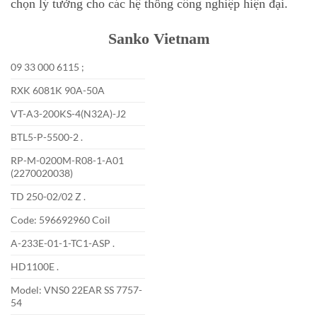
chọn lý tưởng cho các hệ thống công nghiệp hiện đại.
Sanko Vietnam
09 33 000 6115 ;
RXK 6081K 90A-50A
VT-A3-200KS-4(N32A)-J2
BTL5-P-5500-2 .
RP-M-0200M-R08-1-A01
(2270020038)
TD 250-02/02 Z .
Code: 596692960 Coil
A-233E-01-1-TC1-ASP .
HD1100E .
Model: VNS0 22EAR SS 7757-
54