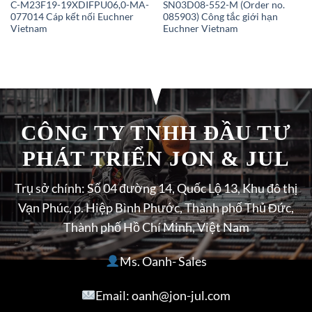
C-M23F19-19XDIFPU06,0-MA-
SN03D08-552-M (Order no.
077014 Cáp kết nối Euchner
085903) Công tắc giới hạn
Vietnam
Euchner Vietnam
CÔNG TY TNHH ĐẦU TƯ
PHÁT TRIỂN JON & JUL
Trụ sở chính: Số 04 đường 14, Quốc Lộ 13, Khu đô thị
Vạn Phúc, p. Hiệp Bình Phước, Thành phố Thủ Đức,
Thành phố Hồ Chí Minh, Việt Nam
Ms. Oanh- Sales
Email: oanh@jon-jul.com