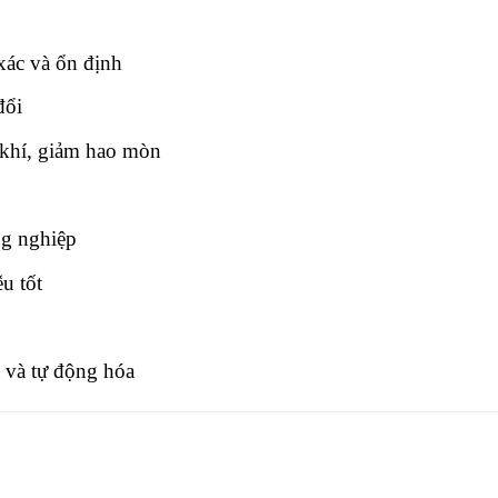
xác và ổn định
đổi
khí, giảm hao mòn
ng nghiệp
u tốt
 và tự động hóa