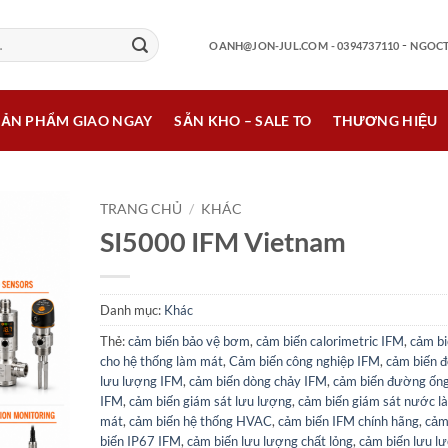
-
OANH@JON-JUL.COM
- 0394737110
NGOCT
SẢN PHẨM GIAO NGAY
SẴN KHO – SALE TO
THƯƠNG HIỆU
TRANG CHỦ
/
KHÁC
SI5000 IFM Vietnam
Danh mục:
Khác
Thẻ:
cảm biến bảo vệ bơm
,
cảm biến calorimetric IFM
,
cảm bi
cho hệ thống làm mát
,
Cảm biến công nghiệp IFM
,
cảm biến đ
lưu lượng IFM
,
cảm biến dòng chảy IFM
,
cảm biến đường ốn
IFM
,
cảm biến giám sát lưu lượng
,
cảm biến giám sát nước l
mát
,
cảm biến hệ thống HVAC
,
cảm biến IFM chính hãng
,
cả
biến IP67 IFM
,
cảm biến lưu lượng chất lỏng
,
cảm biến lưu l