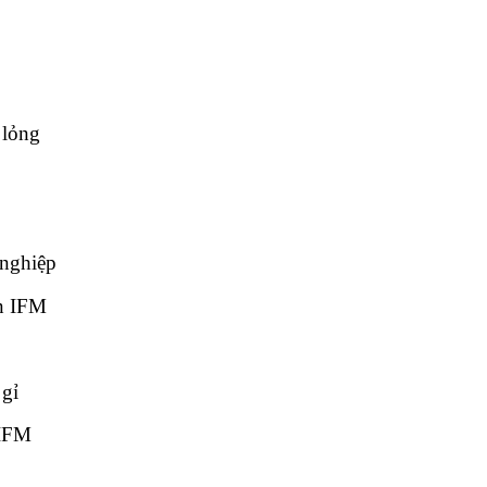
 lỏng
 nghiệp
ẩn IFM
 gỉ
 IFM