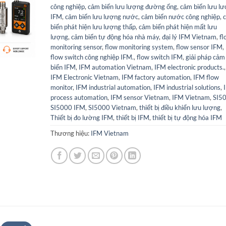
công nghiệp
,
cảm biến lưu lượng đường ống
,
cảm biến lưu l
IFM
,
cảm biến lưu lượng nước
,
cảm biến nước công nghiệp
,
biến phát hiện lưu lượng thấp
,
cảm biến phát hiện mất lưu
lượng
,
cảm biến tự động hóa nhà máy
,
đại lý IFM Vietnam
,
fl
monitoring sensor
,
flow monitoring system
,
flow sensor IFM
,
flow switch công nghiệp IFM.
,
flow switch IFM
,
giải pháp cảm
biến IFM
,
IFM automation Vietnam
,
IFM electronic products.
,
IFM Electronic Vietnam
,
IFM factory automation
,
IFM flow
monitor
,
IFM industrial automation
,
IFM industrial solutions
,
process automation
,
IFM sensor Vietnam
,
IFM Vietnam
,
SI5
SI5000 IFM
,
SI5000 Vietnam
,
thiết bị điều khiển lưu lượng
,
Thiết bị đo lường IFM
,
thiết bị IFM
,
thiết bị tự động hóa IFM
Thương hiệu:
IFM Vietnam