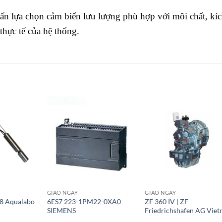
vấn lựa chọn cảm biến lưu lượng phù hợp với môi chất, kí
hực tế của hệ thống.
Giao Ngay
Giao Ngay
GIAO NGAY
GIAO NGAY
8 Aqualabo
6ES7 223-1PM22-0XA0
ZF 360 IV | ZF
SIEMENS
Friedrichshafen AG Vie