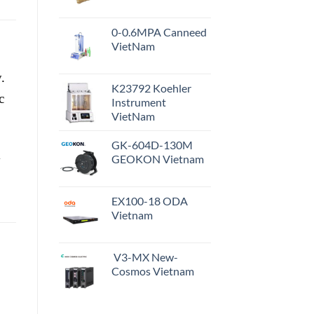
0-0.6MPA Canneed
VietNam
.
K23792 Koehler
c
Instrument
VietNam
GK-604D-130M
m
GEOKON Vietnam
EX100-18 ODA
Vietnam
V3-MX New-
Cosmos Vietnam