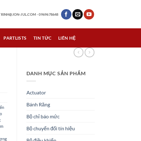
RINH@JON-JUL.COM
- 0969678648
PARTLISTS
TIN TỨC
LIÊN HỆ
DANH MỤC SẢN PHẨM
Actuator
Bánh Răng
ến
o
Bộ chỉ báo mức
g
àm
Bộ chuyển đổi tín hiệu
m
ượng
Bộ điều khiển