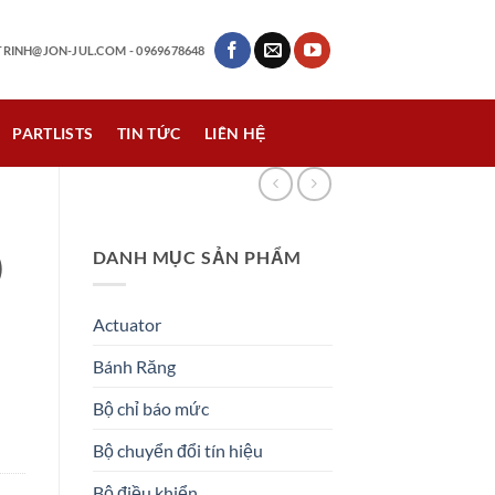
RINH@JON-JUL.COM
- 0969678648
PARTLISTS
TIN TỨC
LIÊN HỆ
DANH MỤC SẢN PHẨM
)
Actuator
Bánh Răng
Bộ chỉ báo mức
Bộ chuyển đổi tín hiệu
Bộ điều khiển