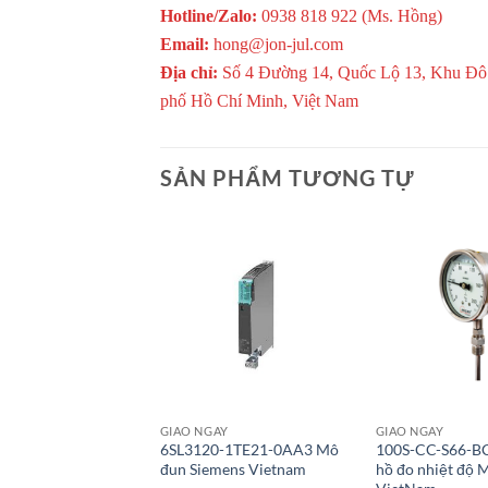
Hotline/Zalo:
0938 818 922 (Ms. Hồng)
Email:
hong@jon-jul.com
Địa chỉ:
Số 4 Đường 14, Quốc Lộ 13, Khu Đô
phố Hồ Chí Minh, Việt Nam
SẢN PHẨM TƯƠNG TỰ
Giao Ngay
Giao Ngay
GIAO NGAY
GIAO NGAY
6SL3120-1TE21-0AA3 Mô
100S-CC-S66-
đun Siemens Vietnam
hồ đo nhiệt độ 