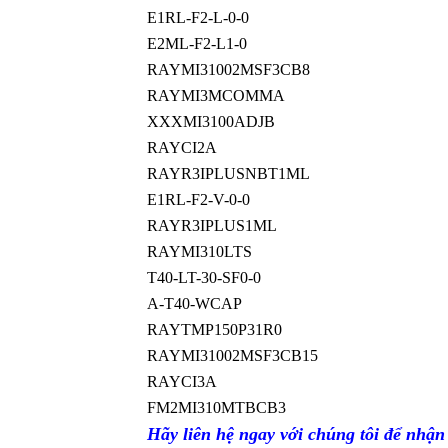
E1RL-F2-L-0-0
E2ML-F2-L1-0
RAYMI31002MSF3CB8
RAYMI3MCOMMA
XXXMI3100ADJB
RAYCI2A
RAYR3IPLUSNBT1ML
E1RL-F2-V-0-0
RAYR3IPLUS1ML
RAYMI310LTS
T40-LT-30-SF0-0
A-T40-WCAP
RAYTMP150P31R0
RAYMI31002MSF3CB15
RAYCI3A
FM2MI310MTBCB3
Hãy liên hệ ngay với chúng tôi để nhận 