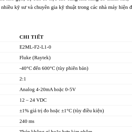
hiều kỹ sư và chuyên gia kỹ thuật trong các nhà máy hiện đ
CHI TIẾT
E2ML-F2-L1-0
Fluke (Raytek)
-40°C đến 600°C (tùy phiên bản)
2:1
Analog 4-20mA hoặc 0-5V
12 – 24 VDC
±1% giá trị đo hoặc ±1°C (tùy điều kiện)
240 ms
Thép không gỉ hoặc hợp kim nhôm