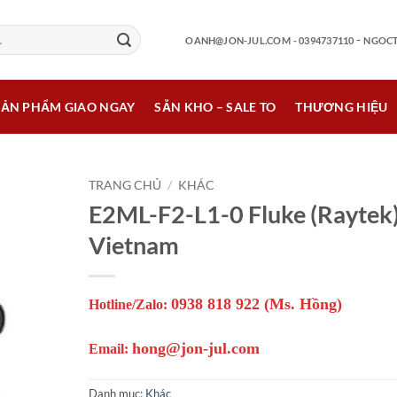
-
OANH@JON-JUL.COM
- 0394737110
NGOCT
SẢN PHẨM GIAO NGAY
SẴN KHO – SALE TO
THƯƠNG HIỆU
TRANG CHỦ
/
KHÁC
E2ML-F2-L1-0 Fluke (Raytek
Vietnam
0938 818 922 (Ms. Hồng)
Hotline/Zalo:
hong@jon-jul.com
Email:
Danh mục:
Khác