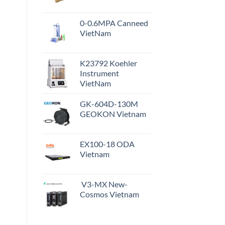
0-0.6MPA Canneed
VietNam
K23792 Koehler
Instrument
VietNam
GK-604D-130M
GEOKON Vietnam
EX100-18 ODA
Vietnam
V3-MX New-
Cosmos Vietnam