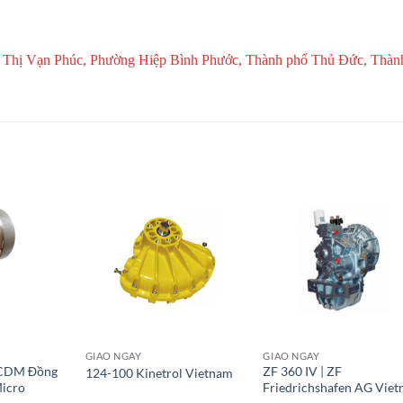
 Thị Vạn Phúc, Phường Hiệp Bình Phước, Thành phố Thủ Đức, Thàn
Giao Ngay
Giao Ngay
GIAO NGAY
GIAO NGAY
BCDM Đồng
ZF 360 IV | ZF
124-100 Kinetrol Vietnam
Micro
Friedrichshafen AG Vie