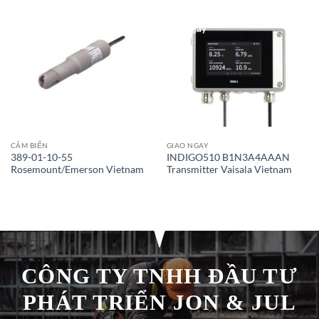
Giao Ngay
CẢM BIẾN
GIAO NGAY
389-01-10-55
INDIGO510 B1N3A4AAAN
Rosemount/Emerson Vietnam
Transmitter Vaisala Vietnam
CÔNG TY TNHH ĐẦU TƯ
PHÁT TRIỂN JON & JUL