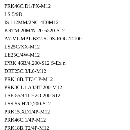
PRK46C.D1/PX-M12
LS 5/9D
IS 112MM/2NC-4E0M12
KRTM 20M/N-20-6320-S12
A7-V1-MP1-BZ2-S-DS-ROG-T-100
LS25C/XX-M12
LE25C/4W-M12
IPRK 46B/4,200-S12 S-Ex n
DRT25C.3/L6-M12
PRK18B.TT3/LP-M12
PRK3CL1.A3/4T-200-M12
LSE 55/441.H2O,200-S12
LSS 55.H2O,200-S12
PRK15.XD1/4P-M12
PRK46C.1/4P-M12
PRK18B.T2/4P-M12