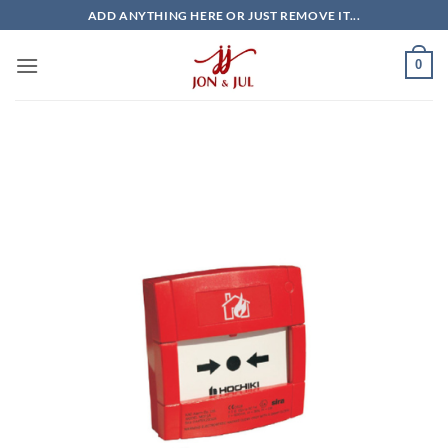
Bỏ
ADD ANYTHING HERE OR JUST REMOVE IT...
qua
nội
0
dung