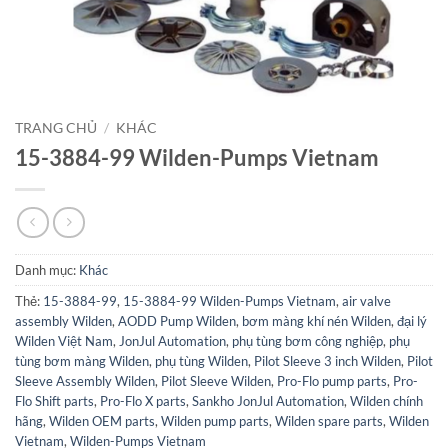
TRANG CHỦ
/
KHÁC
15-3884-99 Wilden-Pumps Vietnam
Danh mục:
Khác
Thẻ:
15-3884-99
,
15-3884-99 Wilden-Pumps Vietnam
,
air valve
assembly Wilden
,
AODD Pump Wilden
,
bơm màng khí nén Wilden
,
đại lý
Wilden Việt Nam
,
JonJul Automation
,
phụ tùng bơm công nghiệp
,
phụ
tùng bơm màng Wilden
,
phụ tùng Wilden
,
Pilot Sleeve 3 inch Wilden
,
Pilot
Sleeve Assembly Wilden
,
Pilot Sleeve Wilden
,
Pro-Flo pump parts
,
Pro-
Flo Shift parts
,
Pro-Flo X parts
,
Sankho JonJul Automation
,
Wilden chính
hãng
,
Wilden OEM parts
,
Wilden pump parts
,
Wilden spare parts
,
Wilden
Vietnam
,
Wilden-Pumps Vietnam