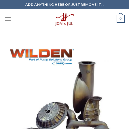
Bỏ
ADD ANYTHING HERE OR JUST REMOVE IT...
qua
nội
0
dung