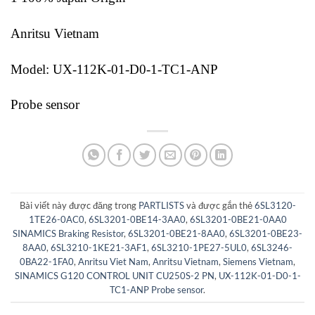
Anritsu Vietnam
Model: UX-112K-01-D0-1-TC1-ANP
Probe sensor
Bài viết này được đăng trong
PARTLISTS
và được gắn thẻ
6SL3120-
1TE26-0AC0
,
6SL3201-0BE14-3AA0
,
6SL3201-0BE21-0AA0
SINAMICS Braking Resistor
,
6SL3201-0BE21-8AA0
,
6SL3201-0BE23-
8AA0
,
6SL3210-1KE21-3AF1
,
6SL3210-1PE27-5UL0
,
6SL3246-
0BA22-1FA0
,
Anritsu Viet Nam
,
Anritsu Vietnam
,
Siemens Vietnam
,
SINAMICS G120 CONTROL UNIT CU250S-2 PN
,
UX-112K-01-D0-1-
TC1-ANP Probe sensor
.