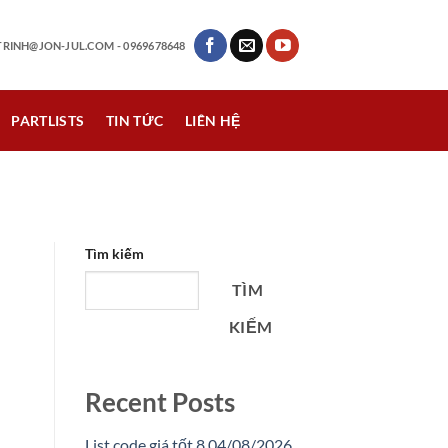
RINH@JON-JUL.COM
- 0969678648
PARTLISTS
TIN TỨC
LIÊN HỆ
Tìm kiếm
TÌM
KIẾM
Recent Posts
List code giá tốt 8 04/08/2026