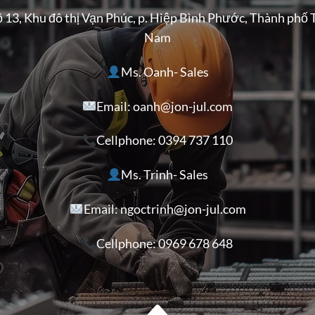
ộ 13, Khu đô thị Vạn Phúc, p. Hiệp Bình Phước, Thành phố 
Nam
Ms. Oanh- Sales
Email: oanh@jon-jul.com
Cellphone:
0394 737 110
Ms. Trinh- Sales
Email: ngoctrinh@jon-jul.com
Cellphone:
0969 678 648