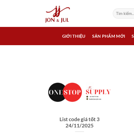
Bỏ
qua
Tìm
kiếm:
nội
dung
GIỚI THIỆU
SẢN PHẨM MỚI
List code giá tốt 3
24/11/2025