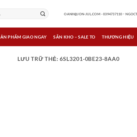
-
OANH@JON-JUL.COM
- 0394737110
NGOCT
SẢN PHẨM GIAO NGAY
SẴN KHO – SALE TO
THƯƠNG HIỆU
LƯU TRỮ THẺ:
6SL3201-0BE23-8AA0