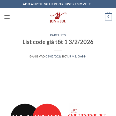
Bỏ
ADD ANYTHING HERE OR JUST REMOVE IT...
qua
nội
0
dung
PARTLISTS
List code giá tốt 1 3/2/2026
ĐĂNG VÀO
03/02/2026
BỞI
JJ MS. OANH