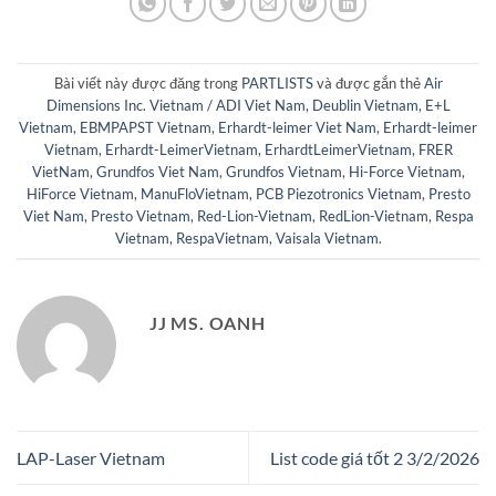
Bài viết này được đăng trong
PARTLISTS
và được gắn thẻ
Air
Dimensions Inc. Vietnam / ADI Viet Nam
,
Deublin Vietnam
,
E+L
Vietnam
,
EBMPAPST Vietnam
,
Erhardt-leimer Viet Nam
,
Erhardt-leimer
Vietnam
,
Erhardt-LeimerVietnam
,
ErhardtLeimerVietnam
,
FRER
VietNam
,
Grundfos Viet Nam
,
Grundfos Vietnam
,
Hi-Force Vietnam
,
HiForce Vietnam
,
ManuFloVietnam
,
PCB Piezotronics Vietnam
,
Presto
Viet Nam
,
Presto Vietnam
,
Red-Lion-Vietnam
,
RedLion-Vietnam
,
Respa
Vietnam
,
RespaVietnam
,
Vaisala Vietnam
.
JJ MS. OANH
LAP-Laser Vietnam
List code giá tốt 2 3/2/2026