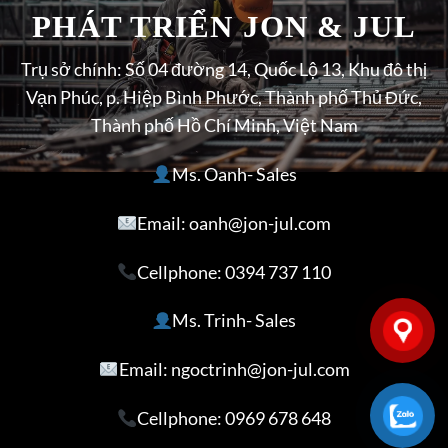
PHÁT TRIỂN JON & JUL
Trụ sở chính: Số 04 đường 14, Quốc Lộ 13, Khu đô thị
Vạn Phúc, p. Hiệp Bình Phước, Thành phố Thủ Đức,
Thành phố Hồ Chí Minh, Việt Nam
Ms. Oanh- Sales
Email: oanh@jon-jul.com
Cellphone:
0394 737 110
Ms. Trinh- Sales
Email: ngoctrinh@jon-jul.com
Cellphone:
0969 678 648