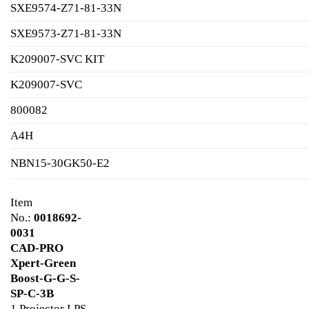
SXE9574-Z71-81-33N
SXE9573-Z71-81-33N
K209007-SVC KIT
K209007-SVC
800082
A4H
NBN15-30GK50-E2
Item
No.:
0018692-
0031
CAD-PRO
Xpert-Green
Boost-G-G-S-
SP-C-3B
1 Projector LPS