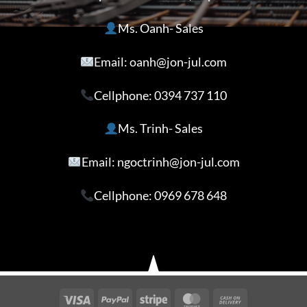
Ms. Oanh- Sales
Email: oanh@jon-jul.com
Cellphone:
0394 737 110
Ms. Trinh- Sales
Email: ngoctrinh@jon-jul.com
Cellphone:
0969 678 648
Visa
PayPal
Stripe
MasterCard
Cash