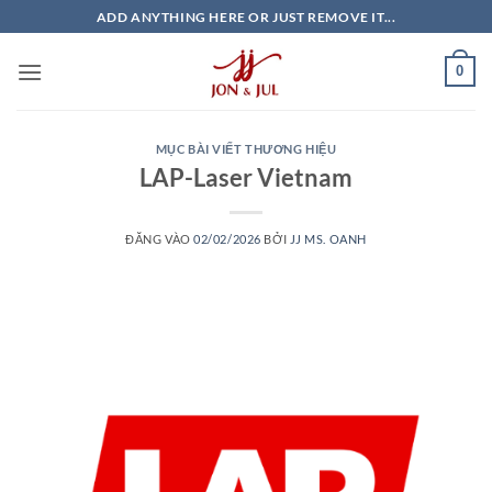
Bỏ
ADD ANYTHING HERE OR JUST REMOVE IT...
qua
nội
0
dung
MỤC BÀI VIẾT THƯƠNG HIỆU
LAP-Laser Vietnam
ĐĂNG VÀO
02/02/2026
BỞI
JJ MS. OANH