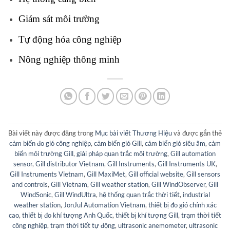
Giám sát môi trường
Tự động hóa công nghiệp
Nông nghiệp thông minh
Bài viết này được đăng trong
Mục bài viết Thương Hiệu
và được gắn thẻ
cảm biến đo gió công nghiệp
,
cảm biến gió Gill
,
cảm biến gió siêu âm
,
cảm
biến môi trường Gill
,
giải pháp quan trắc môi trường
,
Gill automation
sensor
,
Gill distributor Vietnam
,
Gill Instruments
,
Gill Instruments UK
,
Gill Instruments Vietnam
,
Gill MaxiMet
,
Gill official website
,
Gill sensors
and controls
,
Gill Vietnam
,
Gill weather station
,
Gill WindObserver
,
Gill
WindSonic
,
Gill WindUltra
,
hệ thống quan trắc thời tiết
,
industrial
weather station
,
JonJul Automation Vietnam
,
thiết bị đo gió chính xác
cao
,
thiết bị đo khí tượng Anh Quốc
,
thiết bị khí tượng Gill
,
trạm thời tiết
công nghiệp
,
trạm thời tiết tự động
,
ultrasonic anemometer
,
ultrasonic