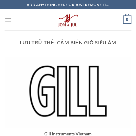
Bỏ
ADD ANYTHING HERE OR JUST REMOVE IT...
qua
nội
0
dung
LƯU TRỮ THẺ:
CẢM BIẾN GIÓ SIÊU ÂM
Gill Instruments Vietnam