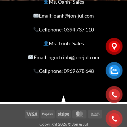
Ms. Oanh- Sales
Email: oanh@jon-jul.com
Cellphone:
0394 737 110
Ms. Trinh- Sales
Email: ngoctrinh@jon-jul.com
Cellphone:
0969 678 648
Visa
PayPal
Stripe
MasterCard
Cash
On
Copyright 2026 ©
Jon & Jul
Delivery