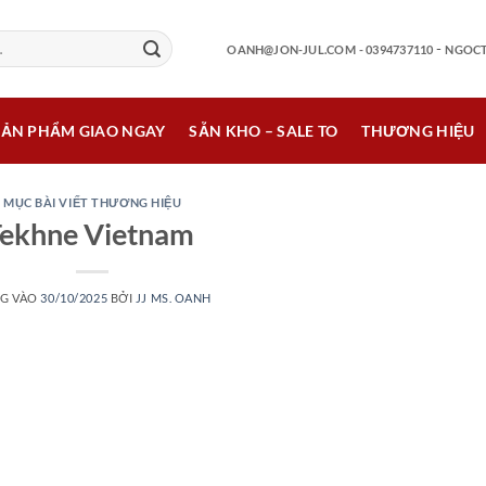
-
OANH@JON-JUL.COM
- 0394737110
NGOCT
SẢN PHẨM GIAO NGAY
SẴN KHO – SALE TO
THƯƠNG HIỆU
MỤC BÀI VIẾT THƯƠNG HIỆU
Tekhne Vietnam
G VÀO
30/10/2025
BỞI
JJ MS. OANH