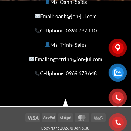
Ms. Oanh- Sales
Email: oanh@jon-jul.com
Cellphone:
0394 737 110
Ms. Trinh- Sales
Email: ngoctrinh@jon-jul.com
Cellphone:
0969 678 648
Visa
PayPal
Stripe
MasterCard
Cash
On
Copyright 2026 ©
Jon & Jul
Delivery