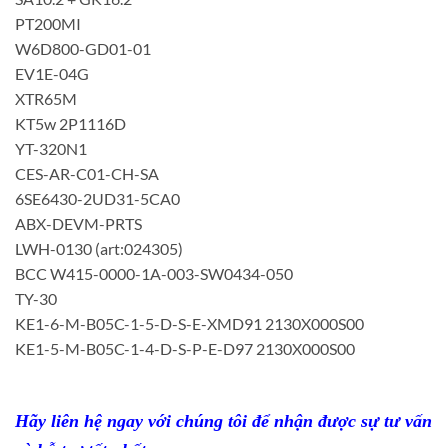
PT200MI
W6D800-GD01-01
EV1E-04G
XTR65M
KT5w 2P1116D
YT-320N1
CES-AR-C01-CH-SA
6SE6430-2UD31-5CA0
ABX-DEVM-PRTS
LWH-0130 (art:024305)
BCC W415-0000-1A-003-SW0434-050
TY-30
KE1-6-M-B05C-1-5-D-S-E-XMD91 2130X000S00
KE1-5-M-B05C-1-4-D-S-P-E-D97 2130X000S00
Hãy liên hệ ngay với chúng tôi để nhận được sự tư vấn