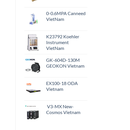
0-0.6MPA Canneed
VietNam
K23792 Koehler
Instrument
VietNam
GK-604D-130M
GEOKON Vietnam
EX100-18 ODA
Vietnam
V3-MX New-
Cosmos Vietnam