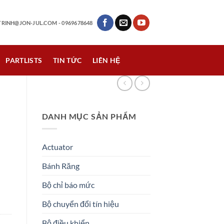
RINH@JON-JUL.COM
- 0969678648
PARTLISTS
TIN TỨC
LIÊN HỆ
DANH MỤC SẢN PHẨM
Actuator
Bánh Răng
Bộ chỉ báo mức
Bộ chuyển đổi tín hiệu
Bộ điều khiển