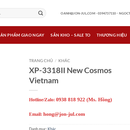
-
OANH@JON-JUL.COM
- 0394737110
NGOCT
SẢN PHẨM GIAO NGAY
SẴN KHO – SALE TO
THƯƠNG HIỆU
TRANG CHỦ
/
KHÁC
XP-3318II New Cosmos
Vietnam
0938 818 922 (Ms. Hồng)
Hotline/Zalo:
hong@jon-jul.com
Email:
Danh mục:
Khác