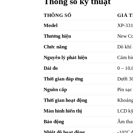
Thông số kỹ thuật
THÔNG SỐ
GIÁ T
Model
XP-331
Thương hiệu
New Co
Chức năng
Dò khí 
Nguyên lý phát hiện
Cảm bi
Dải đo
0 – 10,
Thời gian đáp ứng
Dưới 3
Nguồn cấp
Pin sạ
Thời gian hoạt động
Khoảng 
Màn hình hiển thị
LCD kỹ 
Báo động
Âm tha
Nhiệt độ hoạt động
-10°C 