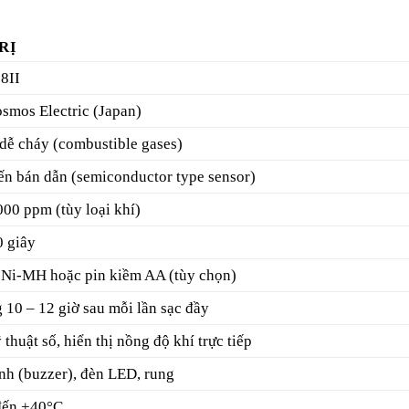
RỊ
8II
smos Electric (Japan)
dễ cháy (combustible gases)
ến bán dẫn (semiconductor type sensor)
000 ppm (tùy loại khí)
0 giây
c Ni-MH hoặc pin kiềm AA (tùy chọn)
10 – 12 giờ sau mỗi lần sạc đầy
thuật số, hiển thị nồng độ khí trực tiếp
nh (buzzer), đèn LED, rung
đến +40°C