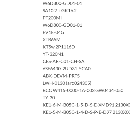
W6D800-GD01-01
SA10.2 + GK16.2
PT200MI
W6D800-GD01-01
EV1E-04G
XTR65M
KT5w 2P1116D
YT-320N1
CES-AR-C01-CH-SA
6SE6430-2UD31-5CA0
ABX-DEVM-PRTS
LWH-0130 (art:024305)
BCC W415-0000-1A-003-SW0434-050
TY-30
KE1-6-M-B05C-1-5-D-S-E-XMD91 2130X
KE1-5-M-B05C-1-4-D-S-P-E-D97 2130X0