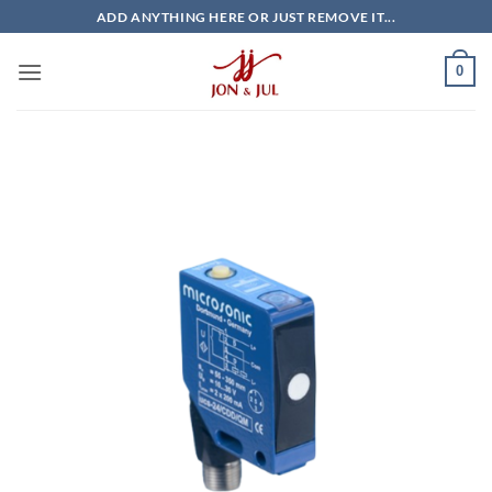
Bỏ
ADD ANYTHING HERE OR JUST REMOVE IT...
qua
nội
0
dung