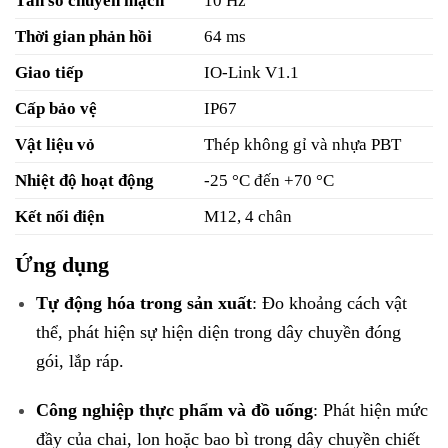
Tần số chuyển mạch
10 Hz
Thời gian phản hồi
64 ms
Giao tiếp
IO-Link V1.1
Cấp bảo vệ
IP67
Vật liệu vỏ
Thép không gỉ và nhựa PBT
Nhiệt độ hoạt động
-25 °C đến +70 °C
Kết nối điện
M12, 4 chân
Ứng dụng
Tự động hóa trong sản xuất
: Đo khoảng cách vật
thể, phát hiện sự hiện diện trong dây chuyền đóng
gói, lắp ráp.
Công nghiệp thực phẩm và đồ uống
: Phát hiện mức
đầy của chai, lon hoặc bao bì trong dây chuyền chiết