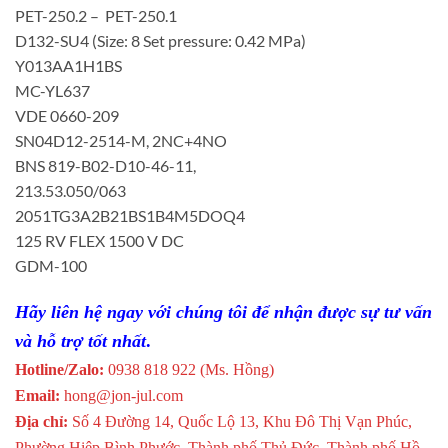
PET-250.2 – PET-250.1
D132-SU4 (Size: 8 Set pressure: 0.42 MPa)
Y013AA1H1BS
MC-YL637
VDE 0660-209
SN04D12-2514-M, 2NC+4NO
BNS 819-B02-D10-46-11,
213.53.050/063
2051TG3A2B21BS1B4M5DOQ4
125 RV FLEX 1500 V DC
GDM-100
Hãy liên hệ ngay với chúng tôi để nhận được sự tư vấn
và hỗ trợ tốt nhất
.
Hotline/Zalo:
0938 818 922 (Ms. Hồng)
Email:
hong@jon-jul.com
Địa chỉ:
Số 4 Đường 14, Quốc Lộ 13, Khu Đô Thị Vạn Phúc,
Phường Hiệp Bình Phước, Thành phố Thủ Đức, Thành phố Hồ