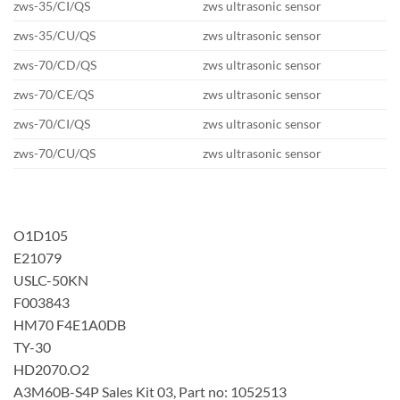
zws-35/CI/QS
zws ultrasonic sensor
zws-35/CU/QS
zws ultrasonic sensor
zws-70/CD/QS
zws ultrasonic sensor
zws-70/CE/QS
zws ultrasonic sensor
zws-70/CI/QS
zws ultrasonic sensor
zws-70/CU/QS
zws ultrasonic sensor
O1D105
E21079
USLC-50KN
F003843
HM70 F4E1A0DB
TY-30
HD2070.O2
A3M60B-S4P Sales Kit 03, Part no: 1052513