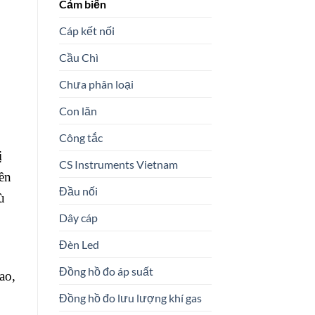
Cảm biến
Cáp kết nối
Cầu Chì
Chưa phân loại
Con lăn
Công tắc
ị
CS Instruments Vietnam
ền
Đầu nối
ù
Dây cáp
Đèn Led
Đồng hồ đo áp suất
ao,
Đồng hồ đo lưu lượng khí gas