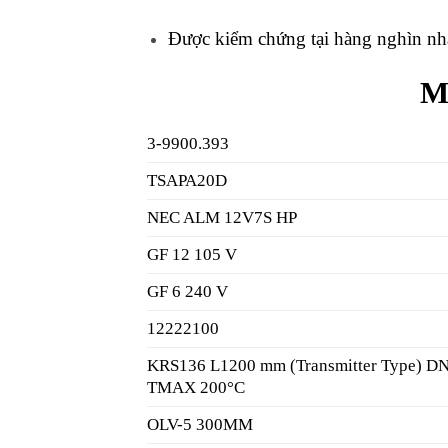
Được kiểm chứng tại hàng nghìn n
M
3-9900.393
TSAPA20D
NEC ALM 12V7S HP
GF 12 105 V
GF 6 240 V
12222100
KRS136 L1200 mm (Transmitter Type) D
TMAX 200°C
OLV-5 300MM