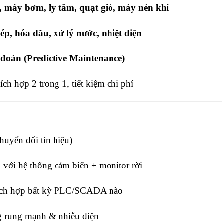
, máy bơm, ly tâm, quạt gió, máy nén khí
p, hóa dầu, xử lý nước, nhiệt điện
 đoán (Predictive Maintenance)
ch hợp 2 trong 1, tiết kiệm chi phí
huyển đổi tín hiệu)
so với hệ thống cảm biến + monitor rời
tích hợp bất kỳ PLC/SCADA nào
g rung mạnh & nhiễu điện