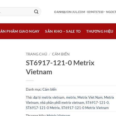
-
OANH@JON-JUL.COM
- 0394737110
NGOCT
SẢN PHẨM GIAO NGAY
SẴN KHO – SALE TO
THƯƠNG HIỆU
TRANG CHỦ
/
CẢM BIẾN
ST6917-121-0 Metrix
Vietnam
Danh mục:
Cảm biến
Thẻ:
đại lý metrix vietnam
,
metrix
,
Metrix Viet Nam
,
Metrix
Vietnam
,
nhà phân phối metrix vietnam
,
ST6917-121-0
,
ST6917-121-0 Metrix
,
ST6917-121-0 Metrix Vietnam
Thương hiệu:
Metrix Vietnam