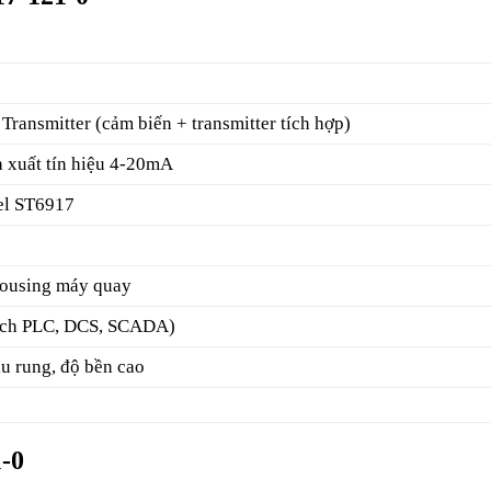
 Transmitter (cảm biến + transmitter tích hợp)
à xuất tín hiệu 4-20mA
el ST6917
 housing máy quay
ích PLC, DCS, SCADA)
u rung, độ bền cao
-0