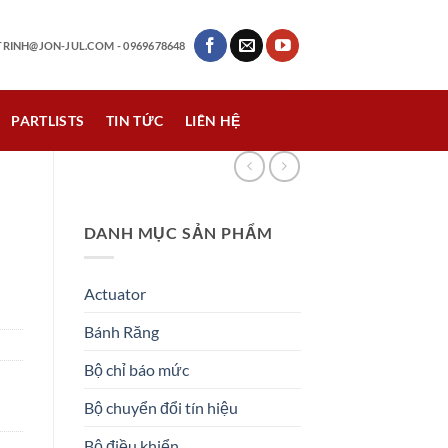
RINH@JON-JUL.COM
- 0969678648
PARTLISTS
TIN TỨC
LIÊN HỆ
DANH MỤC SẢN PHẨM
Actuator
Bánh Răng
Bộ chỉ báo mức
Bộ chuyển đổi tín hiệu
Bộ điều khiển