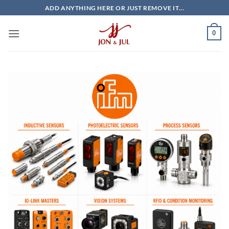
Bỏ
ADD ANYTHING HERE OR JUST REMOVE IT...
qua
nội
0
dung