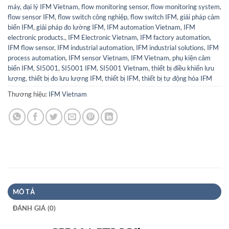
máy
,
đại lý IFM Vietnam
,
flow monitoring sensor
,
flow monitoring system
,
flow sensor IFM
,
flow switch công nghiệp
,
flow switch IFM
,
giải pháp cảm
biến IFM
,
giải pháp đo lường IFM
,
IFM automation Vietnam
,
IFM
electronic products.
,
IFM Electronic Vietnam
,
IFM factory automation
,
IFM flow sensor
,
IFM industrial automation
,
IFM industrial solutions
,
IFM
process automation
,
IFM sensor Vietnam
,
IFM Vietnam
,
phụ kiện cảm
biến IFM
,
SI5001
,
SI5001 IFM
,
SI5001 Vietnam
,
thiết bị điều khiển lưu
lượng
,
thiết bị đo lưu lượng IFM
,
thiết bị IFM
,
thiết bị tự động hóa IFM
Thương hiệu:
IFM Vietnam
MÔ TẢ
ĐÁNH GIÁ (0)