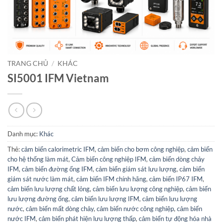
TRANG CHỦ
/
KHÁC
SI5001 IFM Vietnam
Danh mục:
Khác
Thẻ:
cảm biến calorimetric IFM
,
cảm biến cho bơm công nghiệp
,
cảm biến
cho hệ thống làm mát
,
Cảm biến công nghiệp IFM
,
cảm biến dòng chảy
IFM
,
cảm biến đường ống IFM
,
cảm biến giám sát lưu lượng
,
cảm biến
giám sát nước làm mát
,
cảm biến IFM chính hãng
,
cảm biến IP67 IFM
,
cảm biến lưu lượng chất lỏng
,
cảm biến lưu lượng công nghiệp
,
cảm biến
lưu lượng đường ống
,
cảm biến lưu lượng IFM
,
cảm biến lưu lượng
nước
,
cảm biến mất dòng chảy
,
cảm biến nước công nghiệp
,
cảm biến
nước IFM
,
cảm biến phát hiện lưu lượng thấp
,
cảm biến tự động hóa nhà