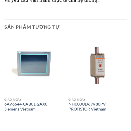
SẢN PHẨM TƯƠNG TỰ
Giao Ngay
Giao Ngay
GIAO NGAY
GIAO NGAY
6AV6644-0AB01-2AX0
NH000UD69V80PV
Siemens Vietnam
PROTISTOR Vietnam