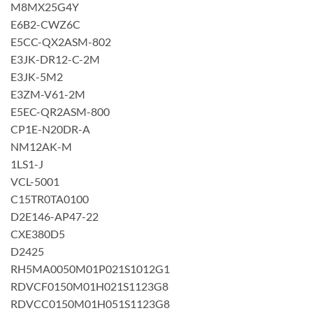
M8MX25G4Y
E6B2-CWZ6C
E5CC-QX2ASM-802
E3JK-DR12-C-2M
E3JK-5M2
E3ZM-V61-2M
E5EC-QR2ASM-800
CP1E-N20DR-A
NM12AK-M
1LS1-J
VCL-5001
C15TR0TA0100
D2E146-AP47-22
CXE380D5
D2425
RH5MA0050M01P021S1012G1
RDVCF0150M01H021S1123G8
RDVCC0150M01H051S1123G8