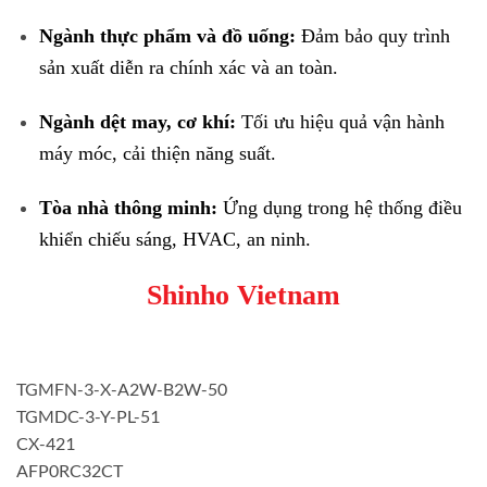
Ngành thực phẩm và đồ uống:
Đảm bảo quy trình
sản xuất diễn ra chính xác và an toàn.
Ngành dệt may, cơ khí:
Tối ưu hiệu quả vận hành
máy móc, cải thiện năng suất.
Tòa nhà thông minh:
Ứng dụng trong hệ thống điều
khiển chiếu sáng, HVAC, an ninh.
Shinho Vietnam
TGMFN-3-X-A2W-B2W-50
TGMDC-3-Y-PL-51
CX-421
AFP0RC32CT