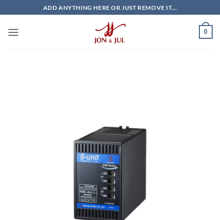
Bỏ
ADD ANYTHING HERE OR JUST REMOVE IT...
qua
nội
0
dung