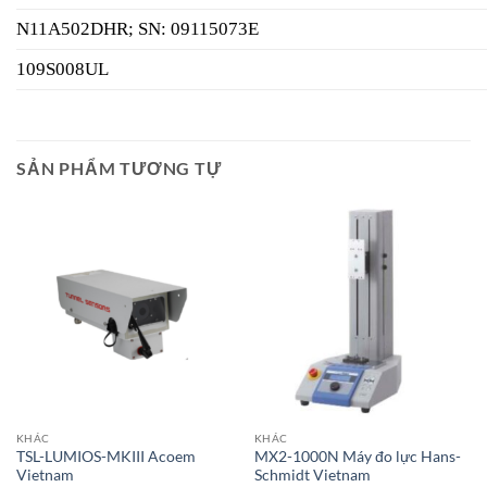
N11A502DHR; SN: 09115073E
109S008UL
SẢN PHẨM TƯƠNG TỰ
KHÁC
KHÁC
TSL-LUMIOS-MKIII Acoem
MX2-1000N Máy đo lực Hans-
Vietnam
Schmidt Vietnam