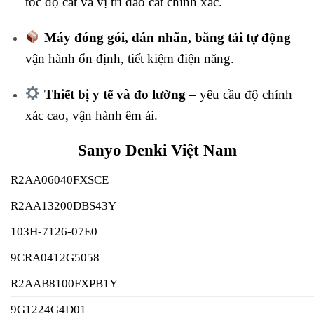
tốc độ cắt và vị trí dao cắt chính xác.
Máy đóng gói, dán nhãn, băng tải tự động
–
vận hành ổn định, tiết kiệm điện năng.
Thiết bị y tế và đo lường
– yêu cầu độ chính
xác cao, vận hành êm ái.
Sanyo Denki Việt Nam
R2AA06040FXSCE
R2AA13200DBS43Y
103H-7126-07E0
9CRA0412G5058
R2AAB8100FXPB1Y
9G1224G4D01