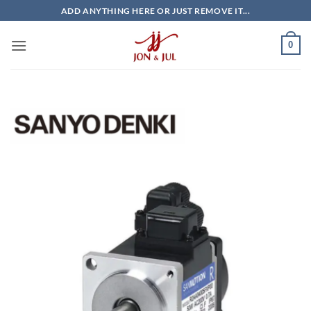
Bỏ
ADD ANYTHING HERE OR JUST REMOVE IT...
qua
nội
0
dung