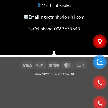
Ms. Trinh- Sales
Email: ngoctrinh@jon-jul.com
Cellphone:
0969 678 648
Visa
PayPal
Stripe
MasterCard
Cash
On
Copyright 2026 ©
Jon & Jul
Delivery