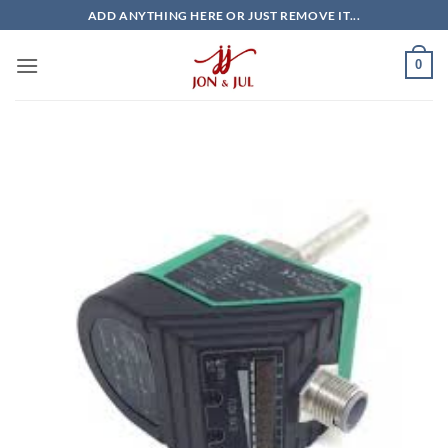
Bỏ
ADD ANYTHING HERE OR JUST REMOVE IT...
qua
nội
0
dung