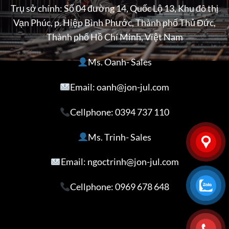
Trụ sở chính: Số 04 đường 14, Quốc Lộ 13, Khu đô thị
Vạn Phúc, p. Hiệp Bình Phước, Thành phố Thủ Đức,
Thành phố Hồ Chí Minh, Việt Nam
Ms. Oanh- Sales
Email: oanh@jon-jul.com
Cellphone:
0394 737 110
Ms. Trinh- Sales
Email: ngoctrinh@jon-jul.com
Cellphone:
0969 678 648