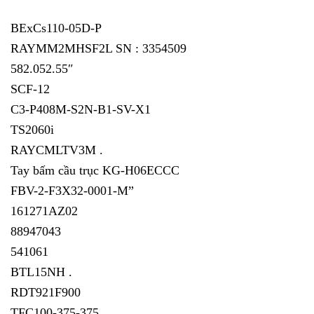
BExCs110-05D-P
RAYMM2MHSF2L SN : 3354509
582.052.55″
SCF-12
C3-P408M-S2N-B1-SV-X1
TS2060i
RAYCMLTV3M .
Tay bấm cầu trục KG-H06ECCC
FBV-2-F3X32-0001-M”
161271AZ02
88947043
541061
BTL15NH .
RDT921F900
TFC100-375-375