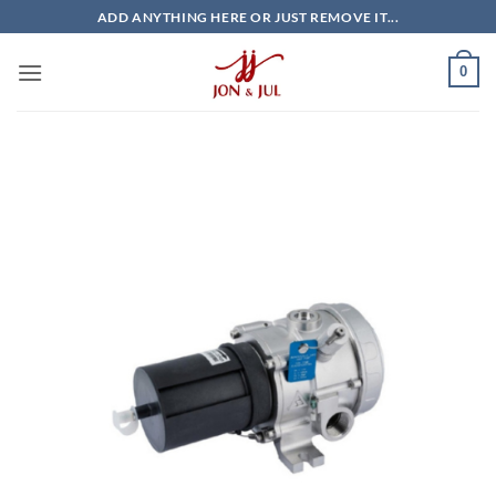
Bỏ
ADD ANYTHING HERE OR JUST REMOVE IT...
qua
nội
0
dung