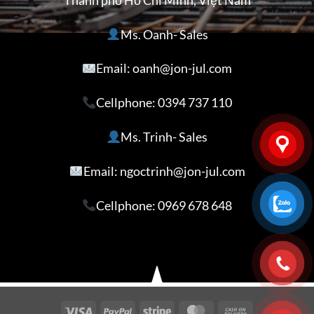
Thành phố Hồ Chí Minh, Việt Nam
Ms. Oanh- Sales
Email: oanh@jon-jul.com
Cellphone:
0394 737 110
Ms. Trinh- Sales
Email: ngoctrinh@jon-jul.com
Cellphone:
0969 678 648
Visa
PayPal
Stripe
MasterCard
Cash