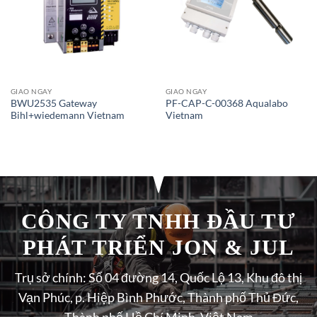
GIAO NGAY
GIAO NGAY
BWU2535 Gateway
PF-CAP-C-00368 Aqualabo
Bihl+wiedemann Vietnam
Vietnam
CÔNG TY TNHH ĐẦU TƯ
PHÁT TRIỂN JON & JUL
Trụ sở chính: Số 04 đường 14, Quốc Lộ 13, Khu đô thị
Vạn Phúc, p. Hiệp Bình Phước, Thành phố Thủ Đức,