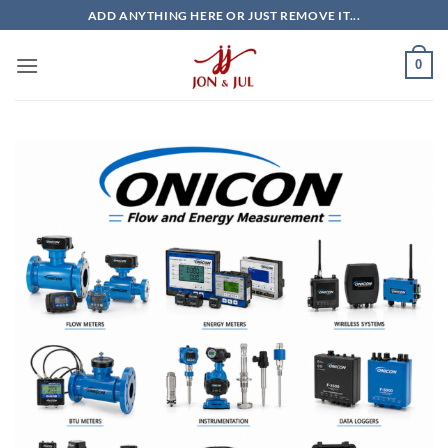
Bỏ
ADD ANYTHING HERE OR JUST REMOVE IT...
qua
nội
0
dung