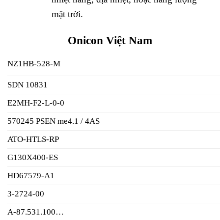
mặt trời.
Onicon Việt Nam
NZ1HB-528-M
SDN 10831
E2MH-F2-L-0-0
570245 PSEN me4.1 / 4AS
ATO-HTLS-RP
G130X400-ES
HD67579-A1
3-2724-00
A-87.531.100…