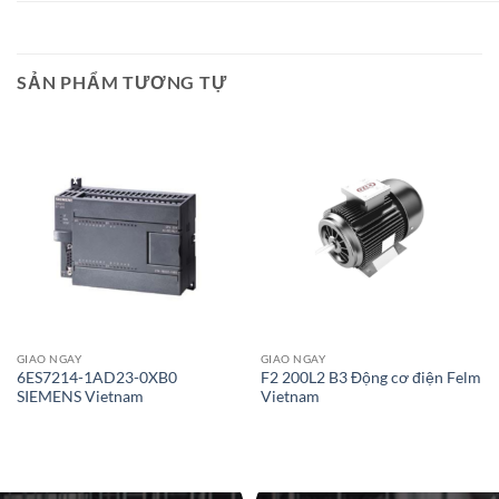
SẢN PHẨM TƯƠNG TỰ
Giao Ngay
Giao Ngay
GIAO NGAY
GIAO NGAY
6ES7214-1AD23-0XB0
F2 200L2 B3 Động cơ điện Felm
SIEMENS Vietnam
Vietnam