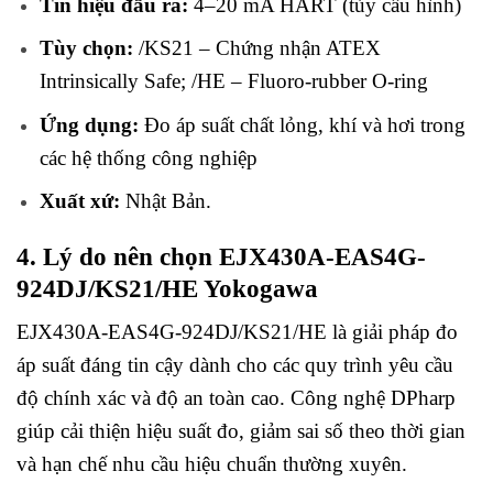
Tín hiệu đầu ra:
4–20 mA HART (tùy cấu hình)
Tùy chọn:
/KS21 – Chứng nhận ATEX
Intrinsically Safe; /HE – Fluoro-rubber O-ring
Ứng dụng:
Đo áp suất chất lỏng, khí và hơi trong
các hệ thống công nghiệp
Xuất xứ:
Nhật Bản.
4. Lý do nên chọn EJX430A-EAS4G-
924DJ/KS21/HE Yokogawa
EJX430A-EAS4G-924DJ/KS21/HE là giải pháp đo
áp suất đáng tin cậy dành cho các quy trình yêu cầu
độ chính xác và độ an toàn cao. Công nghệ DPharp
giúp cải thiện hiệu suất đo, giảm sai số theo thời gian
và hạn chế nhu cầu hiệu chuẩn thường xuyên.