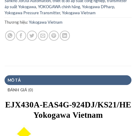
Sankho JonJul Automation
,
thiết bị đo áp suất công nghiệp
,
transmitter
áp suất Yokogawa
,
YOKOGAWA chính hãng
,
Yokogawa DPharp
,
Yokogawa Pressure Transmitter
,
Yokogawa Vietnam
Thương hiệu:
Yokogawa Vietnam
MÔ TẢ
ĐÁNH GIÁ (0)
EJX430A-EAS4G-924DJ/KS21/HE
Yokogawa Vietnam