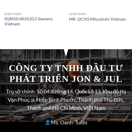
GIAO NGAY
GIAO NGAY
SQM50.481A2G3 Siemens
MR-J2CNS Mitsubishi Vietnam
Vietnam
CÔNG TY TNHH ĐẦU TƯ
PHÁT TRIỂN JON & JUL
Trụ sở chính: Số 04 đường 14, Quốc Lộ 13, Khu đô thị
Vạn Phúc, p. Hiệp Bình Phước, Thành phố Thủ Đức,
Thành phố Hồ Chí Minh, Việt Nam
Ms. Oanh- Sales