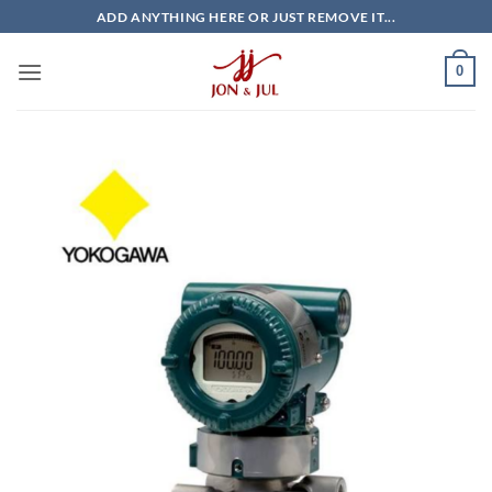
Bỏ
ADD ANYTHING HERE OR JUST REMOVE IT...
qua
nội
0
dung