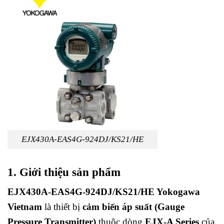
EJX430A-EAS4G-924DJ/KS21/HE
1. Giới thiệu sản phẩm
EJX430A-EAS4G-924DJ/KS21/HE Yokogawa
Vietnam
là thiết bị
cảm biến áp suất (Gauge
Pressure Transmitter)
thuộc dòng
EJX-A Series
của