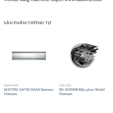
SẢN PHẨM TƯƠNG TỰ
Giao Ngay
Giao Ngay
GIAO NGAY
CON LĂN
6ES7390-1AF30-0AA0 Siemens
SD-5030SW Đầu phun Shield
Vietnam
Vietnam