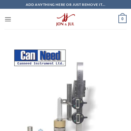
Bỏ
ADD ANYTHING HERE OR JUST REMOVE IT...
qua
nội
0
dung