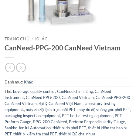
TRANG CHỦ
/
KHÁC
CanNeed-PPG-200 CanNeed Vietnam
Danh mục:
Khác
Thẻ:
beverage quality control
,
CanNeed chính hãng
,
CanNeed
Instrument
,
CanNeed PPG-200
,
CanNeed Vietnam
,
CanNeed-PPG-200
CanNeed Vietnam
,
đại lý CanNeed Việt Nam
,
laboratory testing
equipment.
,
máy đo độ lệch trục phôi PET
,
máy đo độ vuông góc phôi PET
,
packaging inspection equipment
,
PET bottle testing equipment
,
PET
Preform Gauge
,
PPG-200 CanNeed
,
Preform Perpendicularity Gauge
,
Sankho JonJul Automation
,
thiết bị đo phôi PET
,
thiết bị kiểm tra bao bì
PET
,
thiết bị kiểm tra chai PET
,
thiết bị QC chai nhựa