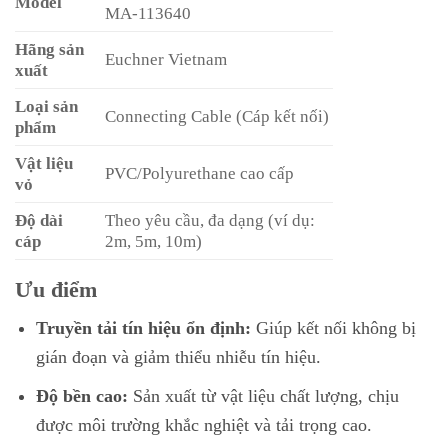
Model
MA-113640
Hãng sản
Euchner Vietnam
xuất
Loại sản
Connecting Cable (Cáp kết nối)
phẩm
Vật liệu
PVC/Polyurethane cao cấp
vỏ
Độ dài
Theo yêu cầu, đa dạng (ví dụ:
cáp
2m, 5m, 10m)
Ưu điểm
Truyền tải tín hiệu ổn định:
Giúp kết nối không bị
gián đoạn và giảm thiểu nhiễu tín hiệu.
Độ bền cao:
Sản xuất từ vật liệu chất lượng, chịu
được môi trường khắc nghiệt và tải trọng cao.