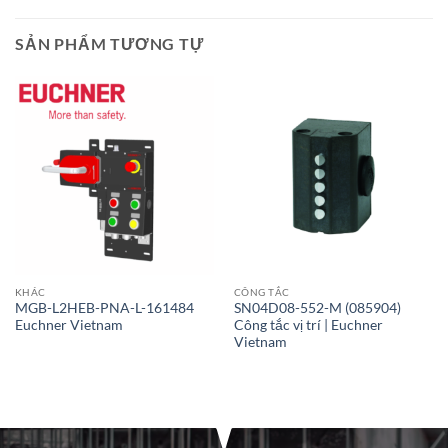
SẢN PHẨM TƯƠNG TỰ
KHÁC
CÔNG TẮC
MGB-L2HEB-PNA-L-161484
SN04D08-552-M (085904)
Euchner Vietnam
Công tắc vị trí | Euchner
Vietnam