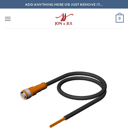
Bỏ
ADD ANYTHING HERE OR JUST REMOVE IT...
qua
nội
0
dung
Giao Ngay