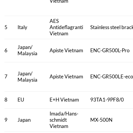
Vietnam
AES
5
Italy
Antideflagranti
Stainless steel brac
Vietnam
Japan/
6
Apiste Vietnam
ENC-GR500L-Pro
Malaysia
Japan/
7
Apiste Vietnam
ENC-GR500LE-ec
Malaysia
8
EU
E+H Vietnam
93TA1-9PF8/0
Imada/Hans-
9
Japan
schmidt
MX-500N
Vietnam