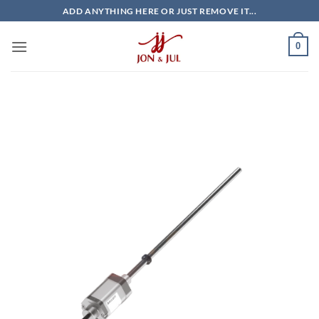
Bỏ
ADD ANYTHING HERE OR JUST REMOVE IT...
qua
nội
0
dung
Giao Ngay