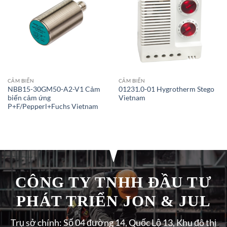
CẢM BIẾN
CẢM BIẾN
NBB15-30GM50-A2-V1 Cảm
01231.0-01 Hygrotherm Stego
biến cảm ứng
Vietnam
P+F/Pepperl+Fuchs Vietnam
CÔNG TY TNHH ĐẦU TƯ
PHÁT TRIỂN JON & JUL
Trụ sở chính: Số 04 đường 14, Quốc Lộ 13, Khu đô thị