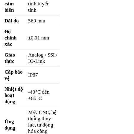
cảm
tính tuyến
biến
tính
Dải đo
560 mm
Độ
chính
±0.01 mm
xác
Giao
Analog / SSI /
thức
IO-Link
Cấp bảo
IP67
vệ
Nhiệt độ
-40°C đến
hoạt
+85°C
động
Máy CNC, hệ
thống thủy
Ứng
lực, tự động
dụng
hóa công