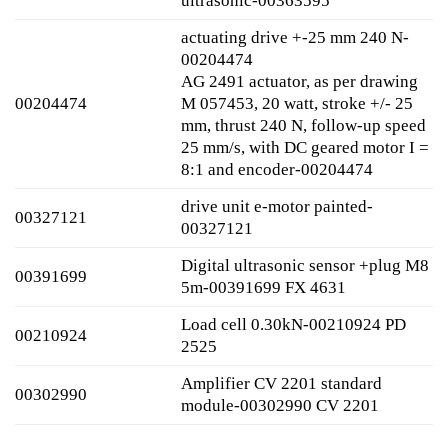
ultrasonic-00363595
actuating drive +-25 mm 240 N-
00204474
AG 2491 actuator, as per drawing
00204474
M 057453, 20 watt, stroke +/- 25
mm, thrust 240 N, follow-up speed
25 mm/s, with DC geared motor I =
8:1 and encoder-00204474
drive unit e-motor painted-
00327121
00327121
Digital ultrasonic sensor +plug M8
00391699
5m-00391699 FX 4631
Load cell 0.30kN-00210924 PD
00210924
2525
Amplifier CV 2201 standard
00302990
module-00302990 CV 2201