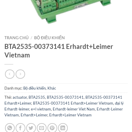
TRANG CHỦ
/
BỘ ĐIỀU KHIỂN
BTA2535-00373141 Erhardt+Leimer
Vietnam
Danh mục:
Bộ điều khiển
,
Khác
Thẻ:
actuator
,
BTA2535
,
BTA2535-00373141
,
BTA2535-00373141
Erhardt+Leimer
,
BTA2535-00373141 Erhardt+Leimer Vietnam
,
đại lý
Erhardt-leimer
,
e+l vietnam
,
Erhardt-leimer Viet Nam
,
Erhardt-Leimer
Vietnam
,
Erhardt+Leimer
,
Erhardt+Leimer Vietnam