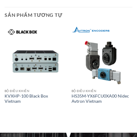
SẢN PHẨM TƯƠNG TỰ
BỘ ĐIỀU KHIỂN
BỘ ĐIỀU KHIỂN
KVXHP-100 Black Box
HS35M-YX6FCU0XA00 Nidec
Vietnam
Avtron Vietnam