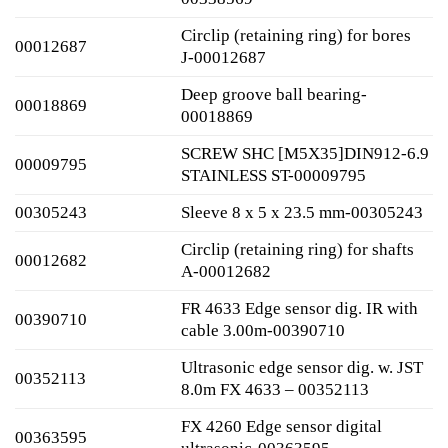
Circlip (retaining ring) for bores
00012687
J-00012687
Deep groove ball bearing-
00018869
00018869
SCREW SHC [M5X35]DIN912-6.9
00009795
STAINLESS ST-00009795
00305243
Sleeve 8 x 5 x 23.5 mm-00305243
Circlip (retaining ring) for shafts
00012682
A-00012682
FR 4633 Edge sensor dig. IR with
00390710
cable 3.00m-00390710
Ultrasonic edge sensor dig. w. JST
00352113
8.0m FX 4633 – 00352113
FX 4260 Edge sensor digital
00363595