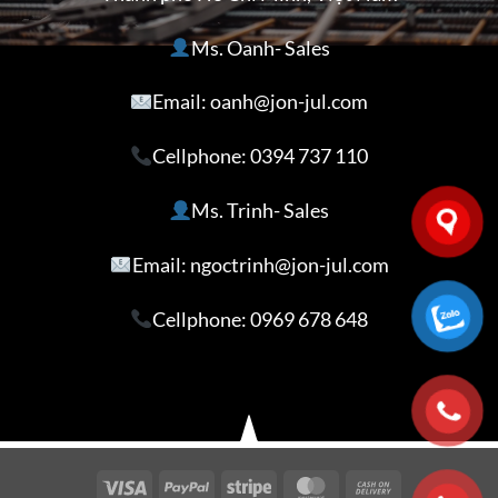
Ms. Oanh- Sales
Email: oanh@jon-jul.com
Cellphone:
0394 737 110
Ms. Trinh- Sales
Email: ngoctrinh@jon-jul.com
Cellphone:
0969 678 648
Visa
PayPal
Stripe
MasterCard
Cash