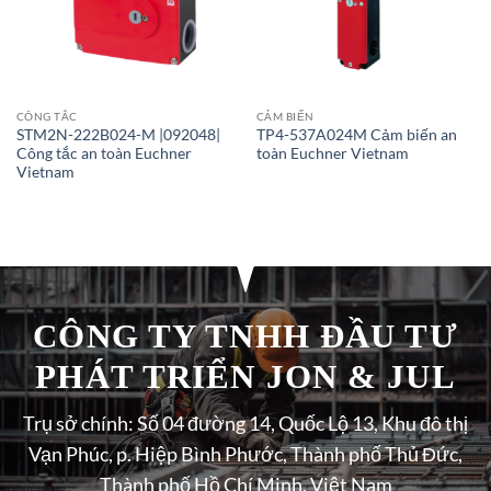
CÔNG TẮC
CẢM BIẾN
STM2N-222B024-M |092048|
TP4-537A024M Cảm biến an
Công tắc an toàn Euchner
toàn Euchner Vietnam
Vietnam
CÔNG TY TNHH ĐẦU TƯ
PHÁT TRIỂN JON & JUL
Trụ sở chính: Số 04 đường 14, Quốc Lộ 13, Khu đô thị
Vạn Phúc, p. Hiệp Bình Phước, Thành phố Thủ Đức,
Thành phố Hồ Chí Minh, Việt Nam