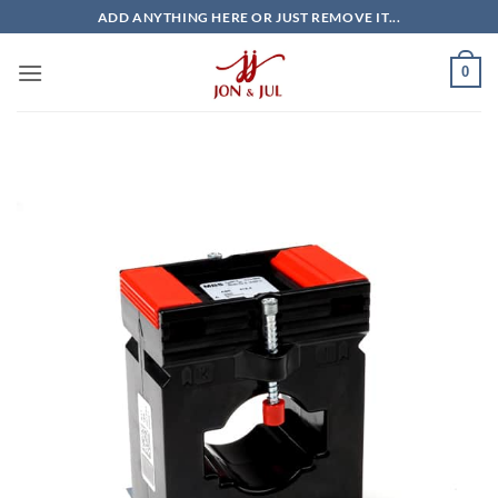
Bỏ
ADD ANYTHING HERE OR JUST REMOVE IT...
qua
nội
0
dung
Giao Ngay