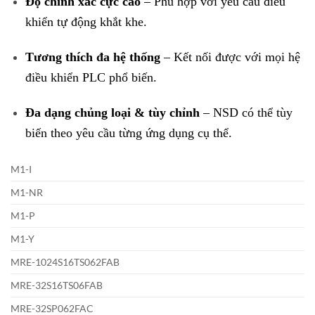
Độ chính xác cực cao
– Phù hợp với yêu cầu điều
khiển tự động khắt khe.
Tương thích đa hệ thống
– Kết nối được với mọi hệ
điều khiển PLC phổ biến.
Đa dạng chủng loại & tùy chỉnh
– NSD có thể tùy
biến theo yêu cầu từng ứng dụng cụ thể.
M1-I
M1-NR
M1-P
M1-Y
MRE-1024S16TS062FAB
MRE-32S16TS06FAB
MRE-32SP062FAC