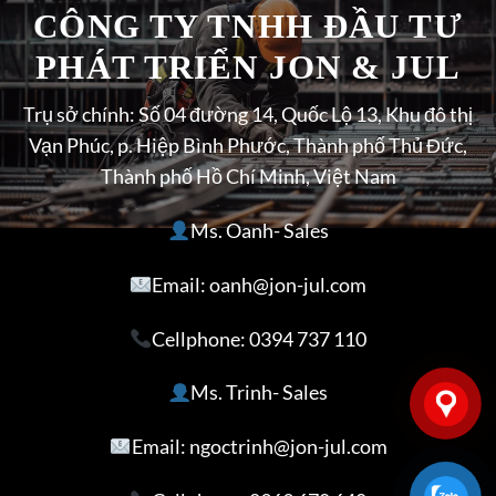
CÔNG TY TNHH ĐẦU TƯ
PHÁT TRIỂN JON & JUL
Trụ sở chính: Số 04 đường 14, Quốc Lộ 13, Khu đô thị
Vạn Phúc, p. Hiệp Bình Phước, Thành phố Thủ Đức,
Thành phố Hồ Chí Minh, Việt Nam
Ms. Oanh- Sales
Email: oanh@jon-jul.com
Cellphone:
0394 737 110
Ms. Trinh- Sales
Email: ngoctrinh@jon-jul.com