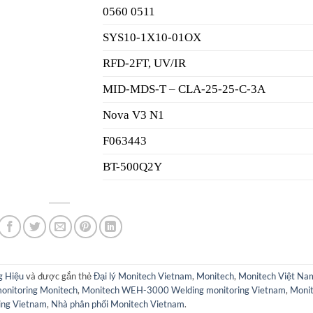
0560 0511
SYS10-1X10-01OX
RFD-2FT, UV/IR
MID-MDS-T – CLA-25-25-C-3A
Nova V3 N1
F063443
BT-500Q2Y
g Hiệu
và được gắn thẻ
Đại lý Monitech Vietnam
,
Monitech
,
Monitech Việt Na
nitoring Monitech
,
Monitech WEH-3000 Welding monitoring Vietnam
,
Moni
ing Vietnam
,
Nhà phân phối Monitech Vietnam
.