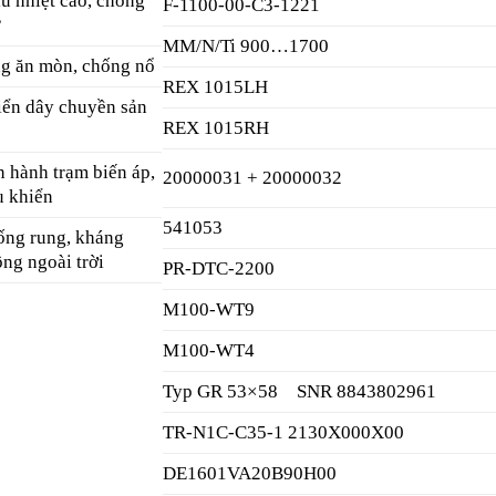
u nhiệt cao, chống
F-1100-00-C3-1221
ừ
MM/N/Ti 900…1700
ng ăn mòn, chống nổ
REX 1015LH
iển dây chuyền sản
REX 1015RH
 hành trạm biến áp,
20000031 + 20000032
u khiển
541053
ống rung, kháng
ộng ngoài trời
PR-DTC-2200
M100-WT9
M100-WT4
Typ GR 53×58 SNR 8843802961
TR-N1C-C35-1 2130X000X00
DE1601VA20B90H00