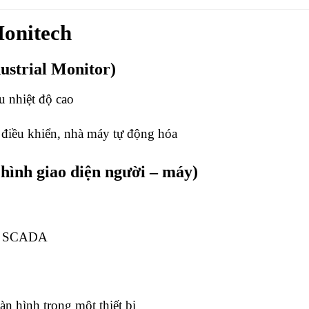
onitech
ustrial Monitor)
u nhiệt độ cao
 điều khiển, nhà máy tự động hóa
ình giao diện người – máy)
LC, SCADA
n hình trong một thiết bị