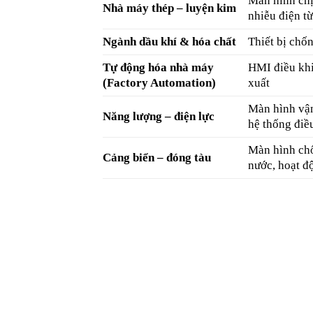
Màn hình chị
Nhà máy thép – luyện kim
nhiễu điện t
Ngành dầu khí & hóa chất
Thiết bị chố
Tự động hóa nhà máy
HMI điều kh
(Factory Automation)
xuất
Màn hình vận
Năng lượng – điện lực
hệ thống điề
Màn hình ch
Cảng biển – đóng tàu
nước, hoạt đ