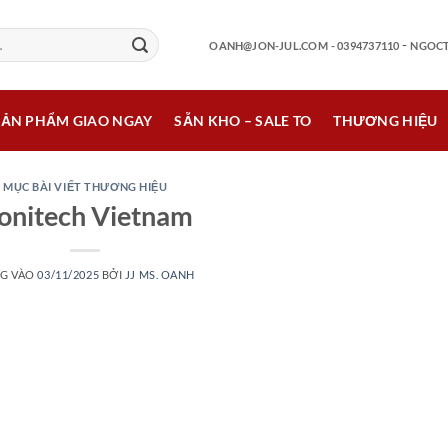
-
OANH@JON-JUL.COM
- 0394737110
NGOCT
SẢN PHẨM GIAO NGAY
SẴN KHO – SALE TO
THƯƠNG HIỆU
MỤC BÀI VIẾT THƯƠNG HIỆU
onitech Vietnam
G VÀO
03/11/2025
BỞI
JJ MS. OANH