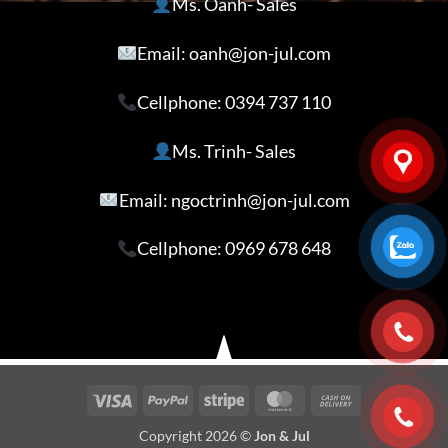
Ms. Oanh- Sales
Email: oanh@jon-jul.com
Cellphone:
0394 737 110
Ms. Trinh- Sales
Email: ngoctrinh@jon-jul.com
Cellphone:
0969 678 648
Visa
PayPal
Stripe
MasterCard
Cash
On
Copyright 2026 ©
Jon & Jul
Delivery