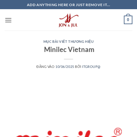
Bỏ
ADD ANYTHING HERE OR JUST REMOVE IT...
qua
nội
0
dung
MỤC BÀI VIẾT THƯƠNG HIỆU
Minilec Vietnam
ĐĂNG VÀO
10/06/2025
BỞI
ITGROUP@