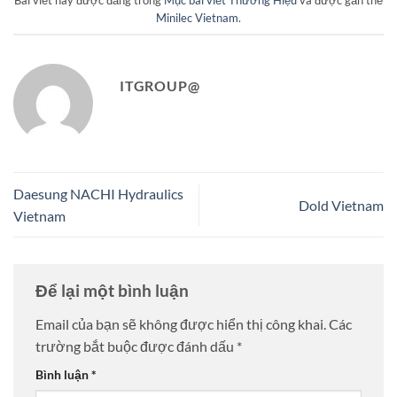
Bài viết này được đăng trong
Mục bài viết Thương Hiệu
và được gắn thẻ
Minilec Vietnam
.
ITGROUP@
Daesung NACHI Hydraulics
Dold Vietnam
Vietnam
Để lại một bình luận
Email của bạn sẽ không được hiển thị công khai.
Các
trường bắt buộc được đánh dấu
*
Bình luận
*