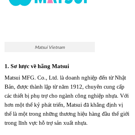
Matsui Vietnam
1.
Sơ
lược
về
hãng
Matsui
Matsui MFG. Co., Ltd.
là
doanh
nghiệp
đến
từ
Nhật
Bản,
được
thành
lập
từ
năm
1912,
chuyên
cung
cấp
các
thiết
bị
phụ
trợ
cho
ngành
công
nghiệp
nhựa.
Với
hơn
một
thế
kỷ
phát
triển,
Matsui
đã
khẳng
định
vị
thế
là
một
trong
những
thương
hiệu
hàng
đầu
thế
giới
trong
lĩnh
vực
hỗ
trợ
sản
xuất
nhựa.