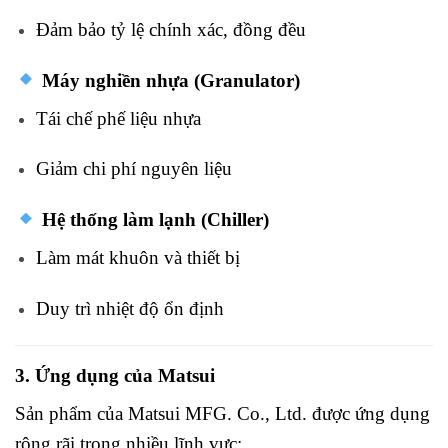
Đảm
bảo
tỷ
lệ
chính
xác,
đồng
đều
Máy
nghiền
nhựa (
Granulator)
Tái
chế
phế
liệu
nhựa
Giảm
chi
phí
nguyên
liệu
Hệ
thống
làm
lạnh (
Chiller)
Làm
mát
khuôn
và
thiết
bị
Duy
trì
nhiệt
độ
ổn
định
3.
Ứng
dụng
của
Matsui
Sản
phẩm
của
Matsui MFG. Co., Ltd.
được
ứng
dụng
rộng
rãi
trong
nhiều
lĩnh
vực: