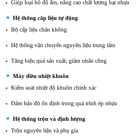
Giúp
loại
bỏ
độ
ẩm,
nâng
cao
chất
lượng
hạt
nhựa
Hệ
thống
cấp
liệu
tự
động
Bộ
cấp
liệu
chân
không
Hệ
thống
vận
chuyển
nguyên
liệu
trung
tâm
Tăng
hiệu
quả
sản
xuất,
giảm
nhân
công
Máy
điều
nhiệt
khuôn
Kiểm
soát
nhiệt
độ
khuôn
chính
xác
Đảm
bảo
độ
ổn
định
trong
quá
trình
ép
nhựa
Hệ
thống
trộn
và
định
lượng
Trộn
nguyên
liệu
và
phụ
gia