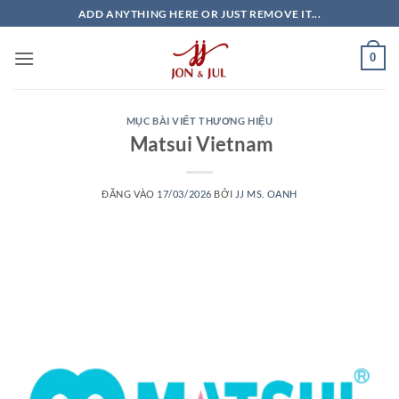
Bỏ
ADD ANYTHING HERE OR JUST REMOVE IT...
qua
nội
0
dung
MỤC BÀI VIẾT THƯƠNG HIỆU
Matsui Vietnam
ĐĂNG VÀO
17/03/2026
BỞI
JJ MS. OANH