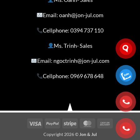
Email: oanh@jon-jul.com
Cellphone:
0394 737 110
Ms. Trinh- Sales
Email: ngoctrinh@jon-jul.com
Cellphone:
0969 678 648
Visa
PayPal
Stripe
MasterCard
Cash
On
Copyright 2026 ©
Jon & Jul
Delivery