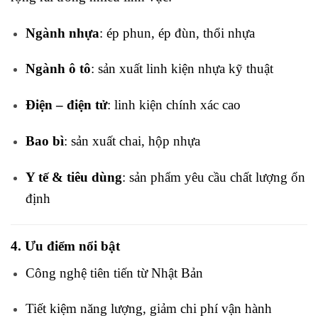
Ngành
nhựa
:
ép
phun,
ép
đùn,
thổi
nhựa
Ngành
ô
tô
:
sản
xuất
linh
kiện
nhựa
kỹ
thuật
Điện –
điện
tử
:
linh
kiện
chính
xác
cao
Bao
bì
:
sản
xuất
chai,
hộp
nhựa
Y
tế &
tiêu
dùng
:
sản
phẩm
yêu
cầu
chất
lượng
ổn
định
4.
Ưu
điểm
nổi
bật
Công
nghệ
tiên
tiến
từ
Nhật
Bản
Tiết
kiệm
năng
lượng,
giảm
chi
phí
vận
hành