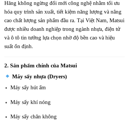
Hãng
không
ngừng
đổi
mới
công
nghệ
nhằm
tối
ưu
hóa
quy
trình
sản
xuất,
tiết
kiệm
năng
lượng
và
nâng
cao
chất
lượng
sản
phẩm
đầu
ra.
Tại
Việt
Nam,
Matsui
được
nhiều
doanh
nghiệp
trong
ngành
nhựa,
điện
tử
và
ô
tô
tin
tưởng
lựa
chọn
nhờ
độ
bền
cao
và
hiệu
suất
ổn
định.
2.
Sản
phẩm
chính
của
Matsui
Máy
sấy
nhựa (
Dryers)
Máy
sấy
hút
ẩm
Máy
sấy
khí
nóng
Máy
sấy
chân
không