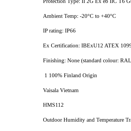
Protection Type: II 2G Ex eb IIC T6 
Ambient Temp: -20°C to +40°C
IP rating: IP66
Ex Certification: IBExU12 ATEX 10
Finishing: None (standard colour: RA
1 100% Finland Origin
Vaisala Vietnam
HMS112
Outdoor Humidity and Temperature T