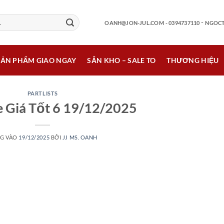
-
OANH@JON-JUL.COM
- 0394737110
NGOCT
SẢN PHẨM GIAO NGAY
SẴN KHO – SALE TO
THƯƠNG HIỆU
PARTLISTS
e Giá Tốt 6 19/12/2025
G VÀO
19/12/2025
BỞI
JJ MS. OANH