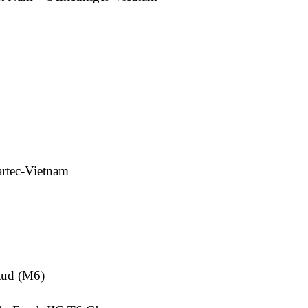
artec-Vietnam
tud (M6)