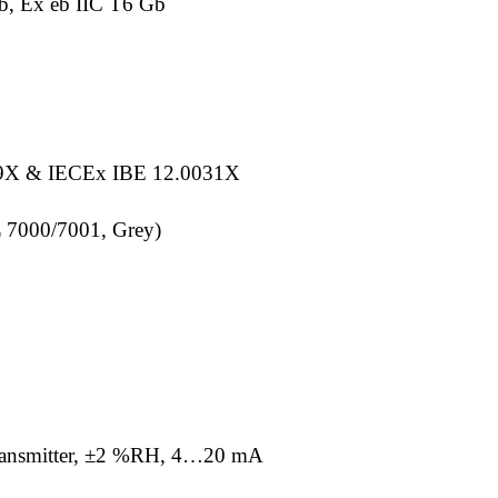
Gb, Ex eb IIC T6 Gb
99X & IECEx IBE 12.0031X
L 7000/7001, Grey)
ransmitter, ±2 %RH, 4…20 mA