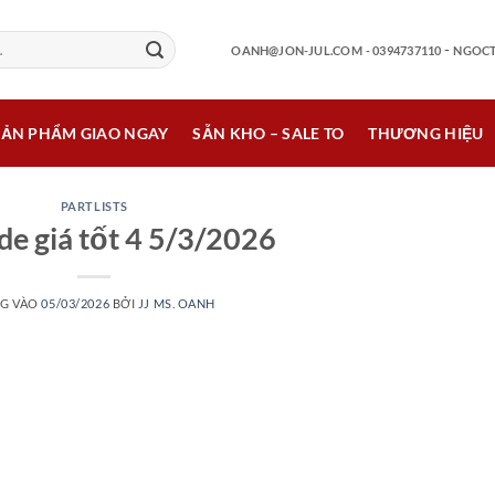
-
OANH@JON-JUL.COM
- 0394737110
NGOCT
SẢN PHẨM GIAO NGAY
SẴN KHO – SALE TO
THƯƠNG HIỆU
PARTLISTS
de giá tốt 4 5/3/2026
G VÀO
05/03/2026
BỞI
JJ MS. OANH