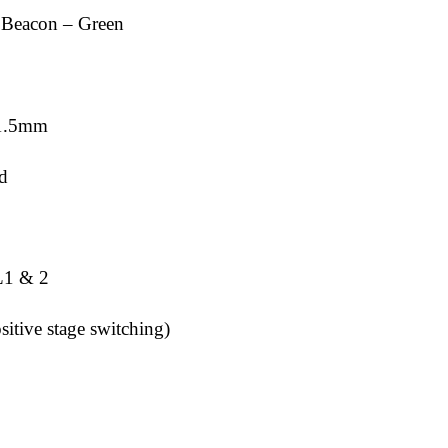
 Beacon – Green
x1.5mm
ed
L1 & 2
sitive stage switching)