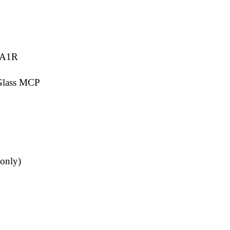
1A1R
Glass MCP
 only)