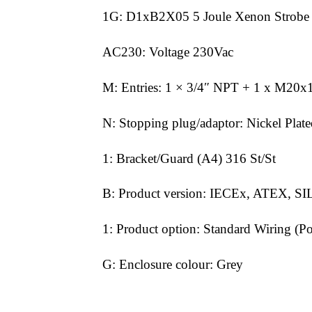
1G: D1xB2X05 5 Joule Xenon Strobe
AC230: Voltage 230Vac
M: Entries: 1 × 3/4″ NPT + 1 x M20
N: Stopping plug/adaptor: Nickel Plat
1: Bracket/Guard (A4) 316 St/St
B: Product version: IECEx, ATEX, SI
1: Product option: Standard Wiring (Po
G: Enclosure colour: Grey