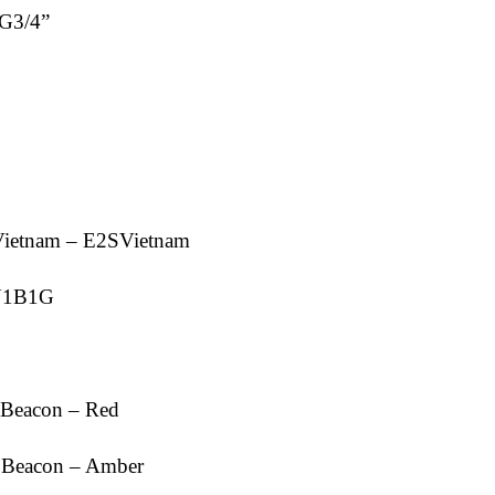
G3/4”
Vietnam – E2SVietnam
N1B1G
 Beacon – Red
 Beacon – Amber