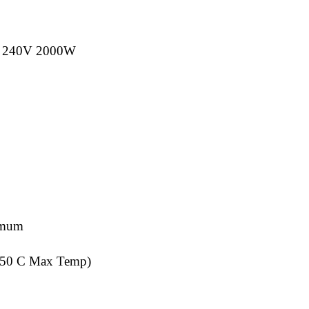
th 240V 2000W
imum
350 C Max Temp)