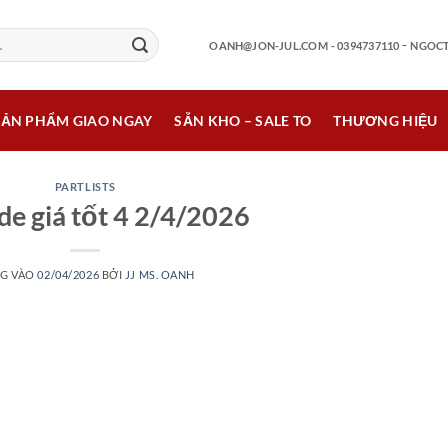
-
OANH@JON-JUL.COM
- 0394737110
NGOCT
SẢN PHẨM GIAO NGAY
SẴN KHO – SALE TO
THƯƠNG HIỆU
PARTLISTS
de giá tốt 4 2/4/2026
G VÀO
02/04/2026
BỞI
JJ MS. OANH