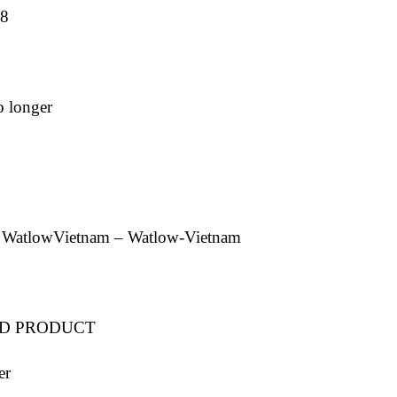
8
 longer
– WatlowVietnam – Watlow-Vietnam
RED PRODUCT
er