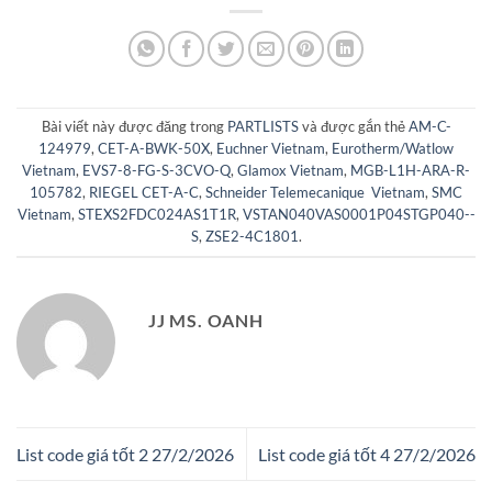
Bài viết này được đăng trong
PARTLISTS
và được gắn thẻ
AM-C-
124979
,
CET-A-BWK-50X
,
Euchner Vietnam
,
Eurotherm/Watlow
Vietnam
,
EVS7-8-FG-S-3CVO-Q
,
Glamox Vietnam
,
MGB-L1H-ARA-R-
105782
,
RIEGEL CET-A-C
,
Schneider Telemecanique Vietnam
,
SMC
Vietnam
,
STEXS2FDC024AS1T1R
,
VSTAN040VAS0001P04STGP040--
S
,
ZSE2-4C1801
.
JJ MS. OANH
List code giá tốt 2 27/2/2026
List code giá tốt 4 27/2/2026