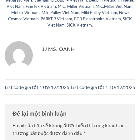
Reparaturwerk Vietnam
,
DEUBLIN Viet Nam
,
Deublin Vietnam
,
Finetek
Viet Nam
,
FineTek Vietnam
,
M.C. Miller Vietnam
,
M.C.Miller Viet Nam
,
Metrix Vietnam
,
Miki Pulley Viet Nam
,
Miki Pulley Vietnam
,
New-
Cosmos Vietnam
,
PARKER Vietnam
,
PCB Piezotronics Vietnam
,
SICK
Viet Nam
,
SICK Vietnam
.
JJ MS. OANH
List code giá tốt 1 09/12/2025
List code giá tốt 1 10/12/2025
Để lại một bình luận
Email của bạn sẽ không được hiển thị công khai.
Các
trường bắt buộc được đánh dấu
*