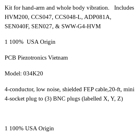
Kit for hand-arm and whole body vibration. Includes
HVM200, CCS047, CCS048-L, ADP081A,
SEN040F, SEN027, & SWW-G4-HVM
1 100% USA Origin
PCB Piezotronics Vietnam
Model: 034K20
4-conductor, low noise, shielded FEP cable,20-ft, mini
4-socket plug to (3) BNC plugs (labelled X, Y, Z)
1 100% USA Origin