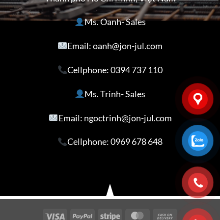
Ms. Oanh- Sales
Email: oanh@jon-jul.com
Cellphone:
0394 737 110
Ms. Trinh- Sales
Email: ngoctrinh@jon-jul.com
Cellphone:
0969 678 648
Visa
PayPal
Stripe
MasterCard
Cash