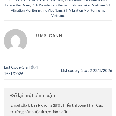
GEFRAN VIETNAM
,
GefranVietnam
,
PCB Piezotronics Viet Nam /
Larson Viet Nam
,
PCB Piezotronics Vietnam
,
Showa Giken Vietnam
,
STI
Vibration Monitoring Inc Viet Nam
,
STI Vibration Monitoring Inc
Vietnam
.
JJ MS. OANH
List Code Giá Tốt 4
List code giá tốt 2 22/1/2026
15/1/2026
Để lại một bình luận
Email của bạn sẽ không được hiển thị công khai.
Các
trường bắt buộc được đánh dấu
*