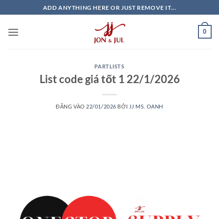
Bỏ
ADD ANYTHING HERE OR JUST REMOVE IT...
qua
nội
0
dung
PARTLISTS
List code giá tốt 1 22/1/2026
ĐĂNG VÀO
22/01/2026
BỞI
JJ MS. OANH